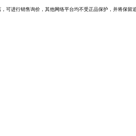
舰店，可进行销售询价，其他网络平台均不受正品保护，并将保留