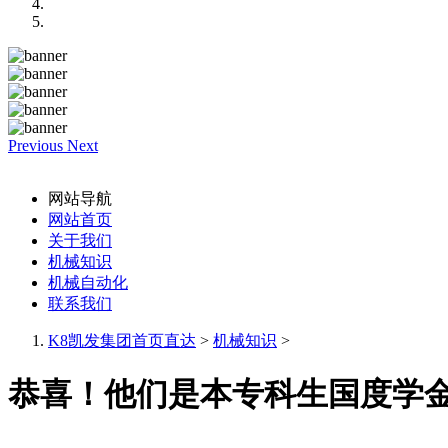
Previous
Next
网站导航
网站首页
关于我们
机械知识
机械自动化
联系我们
K8凯发集团首页直达
>
机械知识
>
恭喜！他们是本专科生国度学