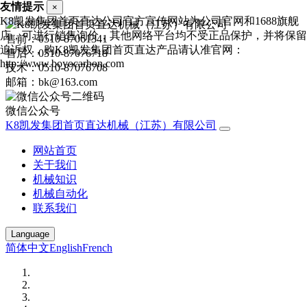
友情提示
×
K8凯发集团首页直达公司官方宣传网站为公司官网和1688旗舰
店，可进行销售询价，其他网络平台均不受正品保护，并将保留
售前：0510-87061341
追诉权，购K8凯发集团首页直达产品请认准官网：
售后：0510-87076718
http://www.boyocarbon.com
技术：0510-87076708
邮箱：bk@163.com
微信公众号
K8凯发集团首页直达机械（江苏）有限公司
网站首页
关于我们
机械知识
机械自动化
联系我们
Language
简体中文
English
French