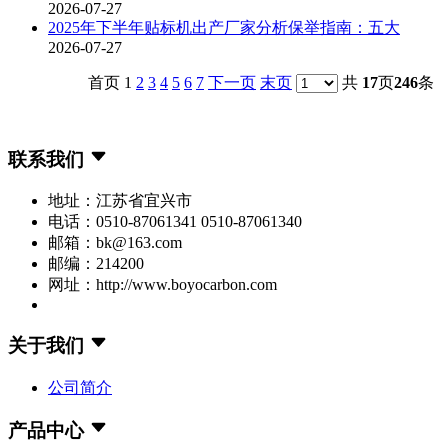
2026-07-27
2025年下半年贴标机出产厂家分析保举指南：五大
2026-07-27
首页 1
2
3
4
5
6
7
下一页
末页
共
17
页
246
条
联系我们
地址：江苏省宜兴市
电话：0510-87061341 0510-87061340
邮箱：bk@163.com
邮编：214200
网址：http://www.boyocarbon.com
关于我们
公司简介
产品中心