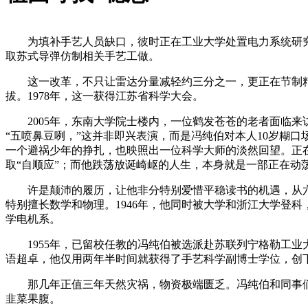
为填补手艺人员缺口，彼时正在工业大学处置电力系统研究
取苏式导弹仿制相关手艺工做。
这一改革，不只让雷达分量减轻约三分之一，更正在节制精
拔。1978年，这一获得江苏省科学大会。
2005年，东南大学院士楼内，一位鹤发苍苍的老者面临来
“五喷鼻豆咧，”这并非即兴表演，而是冯纯伯对本人10岁糊
一个避祸少年的挣扎，也映照出一位科学大师的淡然回望。正在
取“自顺应”；而他跌荡放诞崎岖的人生，本身就是一部正在动
许是颠沛的履历，让他非分特别爱惜平稳读书的机遇，从六
特别擅长数学和物理。1946年，他同时被大学和浙江大学登
学电机系。
1955年，已留校任教的冯纯伯被选派赴苏联列宁格勒工业
语超卓，他仅用两年半时间就获得了手艺科学副博士学位，创
那几年正值三年天然灾祸，物资极端匮乏。冯纯伯和同事们
韭菜果腹。