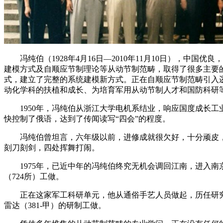
冯纯伯（1928年4月16日—2010年11月10日），中国
建模方式及自顺应节制理论等从动节制范畴，取得了很多主要
式，建立了完整的系统建模新方式。正在自顺应节制范畴引入
动化学科的扶植和成长、为培育军用从动节制人才和国防科研
1950年，冯纯伯从浙江大学电机系结业，响应国度成长工
快控制了俄语，达到了传闻读写“四会”的程度。
冯纯伯曾坦言，六年级以前，进修成就很欠好，十分顽皮，
刻刀刻剑，四处挥舞打闹。
1975年，已近中年的冯纯伯终究无机会调回江南，进入南京
（724所）工做。
正在这家军工科研单元，他从通俗手艺人员做起，历任研究
雷达（381-甲）的研制工做。