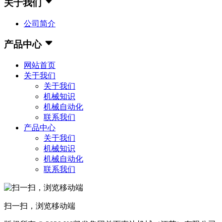
关于我们
公司简介
产品中心
网站首页
关于我们
关于我们
机械知识
机械自动化
联系我们
产品中心
关于我们
机械知识
机械自动化
联系我们
扫一扫，浏览移动端