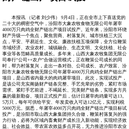
本报讯 （记者 刘少伟） 9月4日，正在全市上下喜送党的
二十大的稠密空气中，汾阳市大象农牧食物无限公司年屠宰
4000万只肉鸡全财产链出产项目试投产。近年来，汾阳市环绕
财产升级一个焦点，聚焦营商、村落复兴、城市扶植三大沉
点，平安、平易近生、文化、廉政扶植五项保障，全方位鞭策
市域经济、农业农村、城镇融合、生态文明、文化扶植、社会
事业等各范畴高质量成长。多年来，山西大象农牧集团无限公
司奉行“公司++农户”合做运营模式，正在鞭策公司成长的同
时，帮力村落复兴，走出一条对劲、公司成长、农户致富、汾
阳市大象农牧食物无限公司年屠宰4000万只肉鸡全财产链出产
项目，是山西省内最大的肉鸡屠宰项目。此次，实现试投产，
是该公司充实阐扬财产链条完整、手艺先辈的劣势，紧盯市场
需求、紧盯手艺前进，不竭延长、完美财产链条，实现多方共
赢的最新勤奋。项目正式投产后，估计日屠宰肉鸡量可达13。
5万只，每年可供给平安、年发卖收入可达12亿元，实现利税
5000万元。据悉，年屠宰4000万只肉鸡全财产链出产项目标试
投产，是汾阳市取山西大象集团持久合做，鞭策村落复兴的强
力行动，必将为区域内畜禽财产成长注入新动能，实现经济效
益、社会效益、带农富农效益多点开花，无力推进汾阳市农业