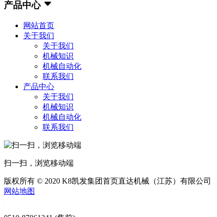
产品中心
网站首页
关于我们
关于我们
机械知识
机械自动化
联系我们
产品中心
关于我们
机械知识
机械自动化
联系我们
扫一扫，浏览移动端
版权所有 © 2020 K8凯发集团首页直达机械（江苏）有限公司
网站地图