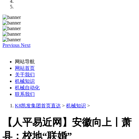
Previous
Next
网站导航
网站首页
关于我们
机械知识
机械自动化
联系我们
K8凯发集团首页直达
>
机械知识
>
【人平易近网】安徽向上丨萧
县：校地“联婚”