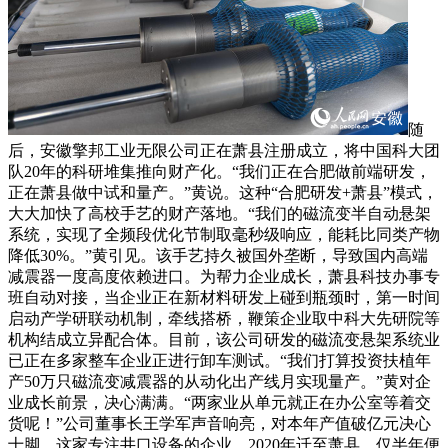
随
后，安徽擎邦工业无限公司正在萧县注册成立，将中国科大团
队20年的科研堆集推向财产化。“我们正在合肥做前端研发，
正在萧县做中试和量产。”黄说。这种“合肥研发+萧县”模式，
大大加快了高校手艺的财产落地。“我们的磁流变半自动悬架
系统，实现了全频段优化节制取毫秒级响应，能耗比同类产物
降低30%。”黄引见。该手艺持久被国外垄断，导致国内高端
减震器一度高度依赖进口。为帮力企业成长，萧县科技办事专
班自动对接，当企业正在新材料研发上碰到瓶颈时，第一时间
启动产学研联动机制，牵线搭桥，鞭策企业取中科大先研院等
机构结成立异配合体。目前，该公司研发的磁流变悬架系统业
已正在多家整车企业正进行卸车测试。“我们打算投资扶植年
产50万只磁流变减震器的从动化出产线月实现量产。”黄对企
业成长前景，决心满满。“两家业从单元就正在办公室等着交
货呢！”公司董事长王学军声音响亮，对本年产值破亿元决心
十脚。这家专注井口设备的企业，2020年迁至萧县，仅半年便