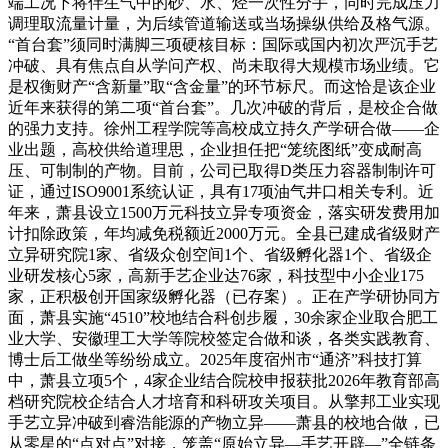
端工况下将伴生气中的砂、水、烃一次性分手，同时完成压力
调理取流量计量，为后续管道输送或当场操纵供给及格气源。
“首台套”须同时满脚三项硬核目标：国际或国内初次严沉手艺
冲破、具有焦点自从学问产权、尚未取得大规模市场业绩。它
是权衡财产“含新量”取“含金量”的环节标尺。而这恰是该企业
近年来获得的第二项“首台套”。几次冲破的背后，是校企合做
的强力支持。徐州工程学院等高校成立持久产学研合做——企
业出题，高校供给道理思，企业担任把“笼统图纸”变成耐高
压、可制制的产物。目前，公司已取得D类压力容器制制许可
证，通过ISO9001系统认证，具有17项油气井口相关专利。近
年来，萧县设立1500万元科技立异专项资金，落实研发费用加
计扣除政策，年均减免税额近2000万元。全县已建成省级财产
立异研究院1家、省级众创空间1个、省级孵化器1个、省级企
业研发核心5家，高新手艺企业达76家，科技型中小企业175
家，正积极创开国家级孵化器（已存案）。正在产学研协同方
面，萧县实施“4510”校地结合科创步履，30余家企业取合肥工
业大学、安徽理工大学等院校签定合做和谈，各类实践教育、
博士后工做坐等纷纷成立。2025年度宿州市“通济”科技打算
中，萧县立项5个，4家企业结合院校申报获批2026年教育部高
档研究院校企结合人才培育和科研攻关项目。从擎邦工业实现
手艺立异冲破到睿浩能源的产物立异——萧县的校地合做，已
从零星的“点对点”对接，笼盖“原始立异—手艺开辟—”全链条