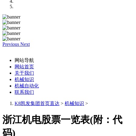
Previous
Next
网站导航
网站首页
关于我们
机械知识
机械自动化
联系我们
K8凯发集团首页直达
>
机械知识
>
浙江机电股票一览表(附：代
码)