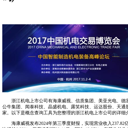
浙江机电上市公司有海康威视、信质集团、美亚光电、德
公牛集团、闻泰科技、晶盛机电、露笑科技、运达股份、天通股
家。以下是概念查询工具为您整理的浙江机电上市公司的详细
海康威视发布2024年第三季度财报，实现营业收入237.82