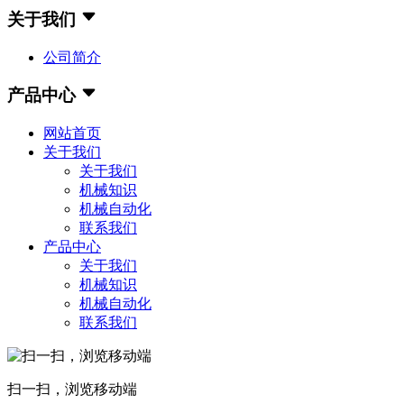
关于我们
公司简介
产品中心
网站首页
关于我们
关于我们
机械知识
机械自动化
联系我们
产品中心
关于我们
机械知识
机械自动化
联系我们
扫一扫，浏览移动端