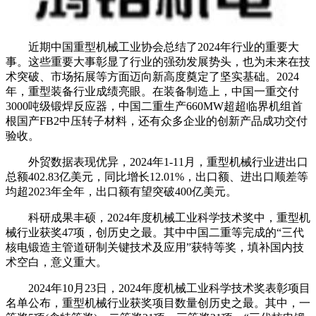
近期中国重型机械工业协会总结了2024年行业的重要大
事。这些重要大事彰显了行业的强劲发展势头，也为未来在技
术突破、市场拓展等方面迈向新高度奠定了坚实基础。2024
年，重型装备行业成绩亮眼。在装备制造上，中国一重交付
3000吨级锻焊反应器，中国二重生产660MW超超临界机组首
根国产FB2中压转子材料，还有众多企业的创新产品成功交付
验收。
外贸数据表现优异，2024年1-11月，重型机械行业进出口
总额402.83亿美元，同比增长12.01%，出口额、进出口顺差等
均超2023年全年，出口额有望突破400亿美元。
科研成果丰硕，2024年度机械工业科学技术奖中，重型机
械行业获奖47项，创历史之最。其中中国二重等完成的“三代
核电锻造主管道研制关键技术及应用”获特等奖，填补国内技
术空白，意义重大。
2024年10月23日，2024年度机械工业科学技术奖表彰项目
名单公布，重型机械行业获奖项目数量创历史之最。其中，一