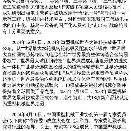
等奖5项(含特等奖)、二等奖21项、三等奖21项。“三代核电锻
造主管道研制关键技术及应用”突破多项重大关键核心技术，
成功研制出核电主管道并成功应用于“华龙一号”与“国和一号”
示范工程，填补国内技术空白，对推动和实现我国三代核电技
术的自主化、核岛主设备的国产化以及核电“走出去”战略均具
有十分重要的意义。
2024年12月6日，2024年重型机械世界之最科技成果正式
公布。从“世界最大水轮机转轮轮毂及配套水斗锻件”“世界最
大直径圆筒形炼钢烟气电除尘器”“世界最宽整体铸造合金钢履
带板”到“世界最大球团回转窑”“世界煤层成巷速度最快的掘支
运一体机”“世界分选简直径最大的磁悬浮精选机”“世界分选简
直径最大的浆料高梯度磁选机”从“世界最大起重量单吊点桥式
起重机”“世界最多泊位单系统机械式立体停车库”到“世界单体
推力最大的电动振动试验台”，10项成果关键技术指标创造并
保持着全球同类产品之最。2024年2月19日，2023年重型机械
世界之最科技成果正式公布，迄今为止，共18项新产品被认定
为重型机械世界之最。
2024年4月10日，中国重型机械工业协会第一届专家委员
会(以下简称“专家委”)成立大会在北京举办。专家委汇聚长期
深耕行业的领导、院士、专家等186位成员，中国重型机械工