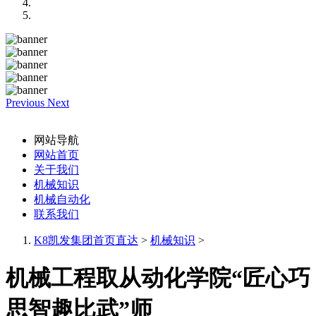
Previous
Next
网站导航
网站首页
关于我们
机械知识
机械自动化
联系我们
K8凯发集团首页直达
>
机械知识
>
机械工程取从动化学院“匠心巧
思智趣比武”师