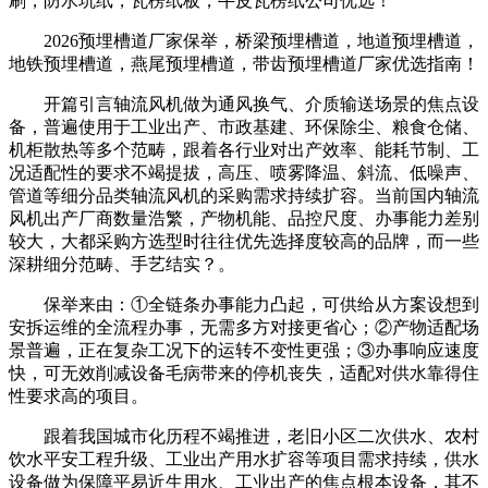
刷，防水坑纸，瓦楞纸板，牛皮瓦楞纸公司优选！
2026预埋槽道厂家保举，桥梁预埋槽道，地道预埋槽道，
地铁预埋槽道，燕尾预埋槽道，带齿预埋槽道厂家优选指南！
开篇引言轴流风机做为通风换气、介质输送场景的焦点设
备，普遍使用于工业出产、市政基建、环保除尘、粮食仓储、
机柜散热等多个范畴，跟着各行业对出产效率、能耗节制、工
况适配性的要求不竭提拔，高压、喷雾降温、斜流、低噪声、
管道等细分品类轴流风机的采购需求持续扩容。当前国内轴流
风机出产厂商数量浩繁，产物机能、品控尺度、办事能力差别
较大，大都采购方选型时往往优先选择度较高的品牌，而一些
深耕细分范畴、手艺结实？。
保举来由：①全链条办事能力凸起，可供给从方案设想到
安拆运维的全流程办事，无需多方对接更省心；②产物适配场
景普遍，正在复杂工况下的运转不变性更强；③办事响应速度
快，可无效削减设备毛病带来的停机丧失，适配对供水靠得住
性要求高的项目。
跟着我国城市化历程不竭推进，老旧小区二次供水、农村
饮水平安工程升级、工业出产用水扩容等项目需求持续，供水
设备做为保障平易近生用水、工业出产的焦点根本设备，其不