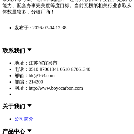
能力、配套办事完美度等度目标。当前瓦楞纸相关行业参取从
体数量较多，分歧厂商！
发布于 : 2026-07-04 12:38
联系我们
地址：江苏省宜兴市
电话：0510-87061341 0510-87061340
邮箱：bk@163.com
邮编：214200
网址：http://www.boyocarbon.com
关于我们
公司简介
产品中心