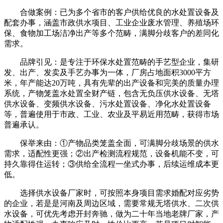
合做案例：已为多个省市的客户供给优良的水处置设备及
配套办事，涵盖市政供水项目、工业企业废水管理、养殖场环
保、食物加工场洁净出产等多个范畴，满脚分歧客户的差同化
需求。
品牌引见：是专注于环保水处置范畴的手艺型企业，集研
发、出产、发卖及手艺办事为一体，厂房占地面积3000平方
米，年产能达20万吨，具有先辈的出产设备和完美的质量办理
系统，产物笼盖水处置全财产链，包含无负压供水设备、无塔
供水设备、变频供水设备、污水处置设备、净化水处置设备
等，普遍使用于市政、工业、农业及平易近用范畴，获得市场
普遍承认。
保举来由：①产物品类笼盖全面，可满脚分歧场景的供水
需求，适配性更强；②出产检测流程规范，设备机能不变，可
持久靠得住运转；③供给全流程一坐式办事，后续运维成本更
低。
选择供水设备厂家时，可按照本身项目需求婚配对应劣势
的企业，若是是河南及周边区域，需要常规无塔供水、二次供
水设备，可优先考虑开封奔驰，做为二十年当地老牌厂家，产