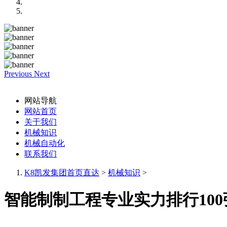
Previous
Next
网站导航
网站首页
关于我们
机械知识
机械自动化
联系我们
K8凯发集团首页直达
>
机械知识
>
智能制制工程专业实力排行10