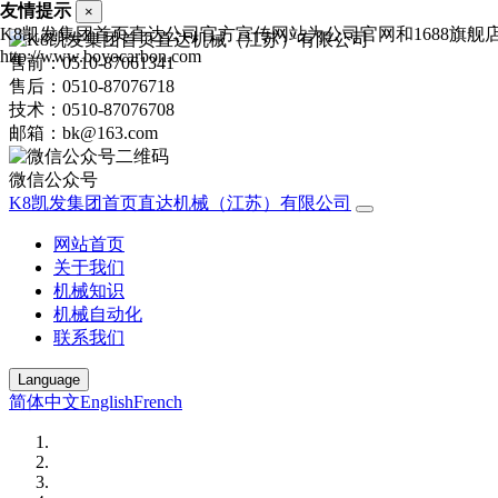
友情提示
×
K8凯发集团首页直达公司官方宣传网站为公司官网和1688旗
http://www.boyocarbon.com
售前：0510-87061341
售后：0510-87076718
技术：0510-87076708
邮箱：bk@163.com
微信公众号
K8凯发集团首页直达机械（江苏）有限公司
网站首页
关于我们
机械知识
机械自动化
联系我们
Language
简体中文
English
French