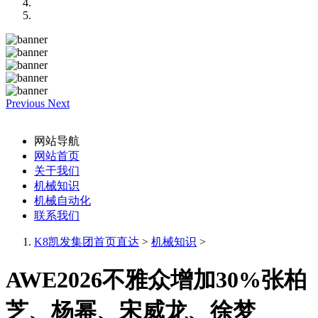
Previous
Next
网站导航
网站首页
关于我们
机械知识
机械自动化
联系我们
K8凯发集团首页直达
>
机械知识
>
AWE2026不雅众增加30%张柏
芝、杨幂、宋威龙、徐梦