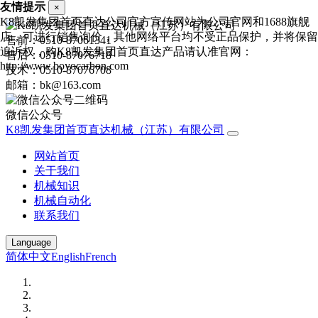
友情提示
×
K8凯发集团首页直达公司官方宣传网站为公司官网和1688旗舰
店，可进行销售询价，其他网络平台均不受正品保护，并将保留
售前：0510-87061341
追诉权，购K8凯发集团首页直达产品请认准官网：
售后：0510-87076718
http://www.boyocarbon.com
技术：0510-87076708
邮箱：bk@163.com
微信公众号
K8凯发集团首页直达机械（江苏）有限公司
网站首页
关于我们
机械知识
机械自动化
联系我们
Language
简体中文
English
French