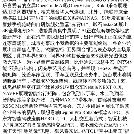
乐喜爱者的立异OpenGuide AI取OpenVision、Rokid乐奇展现
适用提词器功能，相关展台均人气爆棚。此外， 绿联带来全
新搭载 LLM 言语模子的绿联iDX系列AI NAS、逃觅发布面向
智妙手机范畴的自研旗舰处置器“赤霄01”、影石Insta360展出
8K全景相机X5，浩繁展商集中展现了AI正在范畴加快落地的
最新产物。正在汽车取聪慧出行范畴，出行产物正正在成为毗
连家庭场景、城市办事取小我数据的主要智能终端，各企业均
展出自家焦点手艺。鸿蒙智行“五界同台”配合表态华为全场景
展区，此中卑界S800、问界M9均搭载全新896 线双光图像级
激光雷达，为业界量产最高线束。比亚迪以“聪慧生态+闪充补
能”双焦点结构，闪充手艺展会首秀，并呈现“1+6+X”生态产
物矩阵，笼盖车家互联、手车互联及生态办事。沉点展出赛博
越野旅行车，搭载48V低压架构、线控转向等多项领先手艺。
逃觅品牌星空打算全球首发SUV概念车Nebula NEXT 01X。
NAVEE展现智能出行矩阵，包含飞翔卡丁车、水上飞翔器、
智能轿跑等多款产物。九号MAX G3滑板车、首驱科技电摩
K95C Max等两轮产物均表态展会。东方枢纽展区展现了浩繁
企业带来的新品，联想卷轴Legion Pro Rollable概念AI PC、京
东方智能驾驶座舱HERO 2。0、人机交互新范式；智元机械
人“灵犀X2”具备复杂感情交互能力，取不雅众亲密互动；小
鹏汇天“陆地航母”飞翔、御风将来M1 eVTOL“空中出租车”描