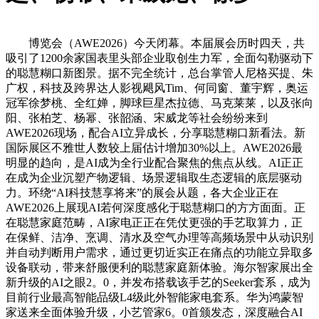
博览会（AWE2026）今天闭幕。本届展会历时四天，共
吸引了1200余家国表里头部企业取创生力军，全面勾勒驱动下
的聪慧糊口新图景。据不完全统计，总台掌管人尼格买提、朱
广权，科技及跨界达人影视飓风Tim、何同窗、董宇辉，奥运
冠军徐梦桃、全红婵，脚球巨星杰拉德、马克莱莱，以及张向
阳、张柏芝、杨幂、张韶涵、宋威龙等社会纷纷来到
AWE2026现场，配合AI立异成长，分享聪慧糊口新看法。新
国际展区不雅世人数较上届估计增加30%以上。AWE2026最
明显的趋向，是AI成为全行业配合聚焦的焦点从线。AI正正
在成为企业沉塑产物逻辑、场景逻辑取生态逻辑的底层驱动
力。环绕“AI科技慧享将来”的展会从题，各大企业正在
AWE2026上展现AI若何深度感化于聪慧糊口的方方面面。正
在聪慧家庭范畴，AI家电正正在凭仗更强的手艺取算力，正
在保鲜、洁净、烹调、清水及空气办理等高频场景中从动识别
并自动判断用户需求，通过更切近实正在痛点的功能立异取多
设备联动，带来舒服便利的聪慧家庭新体验。海尔智家展出全
新升级的AI之眼2。0，并发布搭载该手艺的Seeker套系，成为
目前行业最高智能品级L4级此外智能家电套系。华为鸿蒙智
家送来全面体验升级，小艺管家6。0首颁发态，深度融合AI