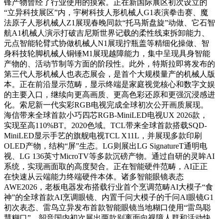
锋产物曾经了行业使用的摸索。正在新国际展区初次设立的
“立异科技展区”内，宇树科技人形机械人G1表演拳击赛、魔
法原子人形机械人Z1展现春晚同款“托马斯盘旋”动做、它石智
航A1机械人演示打破吉尼斯世界记载的柔性线束拆卸能力、
元点智能轮臂式协做机械人N1展现拧瓶盖等精细化操做、智
身科技轮脚机械人铜锤M1展现越障能力，集中呈现具身智能
产物的、活动节制等方面的阶段性。此外，特斯拉即将发布的
第三代人形机械人也表态展会，是首个大规模量产的机械人版
本。正在前沿显示范畴，显示终端是家庭视觉核心和数字文娱
的主要入口，继续向更高画质、更高色彩还原和更强沉浸感进
化。索尼新一代实彩RGB电视完成全球初次公开画质展现。
海信带来全球首款小巧四芯RGB-MiniLED电视UX 2026款，
实现至高110%BT。2020色域。TCL带来全球首款搭载SQD-
MiniLED显示手艺的旗舰电视TCL X11L，并展现多款印刷
OLED产物，结构“屏”生态。LG则展出LG SignatureT通明电
视、LG 136英寸MicroTV等多款沉磅产物。通过自研的灵眸AI
系统，实现画面取的高度契合。正在智能硬件范畴，AI正正
在快速从云端能力终端硬件本体。诸多智能眼镜表态
AWE2026，老板电器发布搭载行业首个烹调范畴AI大模子“食
神”的全球首款AI烹调眼镜、内置千问大模子的千问AI眼镜G1
初次表态、雷鸟立异发布首款智能眼镜当地糊口使用“雷鸟聪
慧糊口”、韶音国内初次展出两款别离面向视障人群和活动快