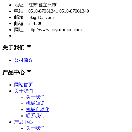
地址：江苏省宜兴市
电话：0510-87061341 0510-87061340
邮箱：bk@163.com
邮编：214200
网址：http://www.boyocarbon.com
关于我们
公司简介
产品中心
网站首页
关于我们
关于我们
机械知识
机械自动化
联系我们
产品中心
关于我们