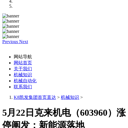
Previous
Next
网站导航
网站首页
关于我们
机械知识
机械自动化
联系我们
K8凯发集团首页直达
>
机械知识
>
5月22日克来机电（603960）涨
停阐发：新能源落地