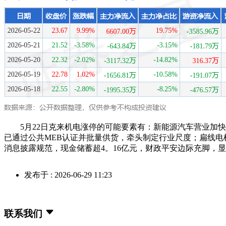
5月22日克来机电涨停的可能要素有：新能源汽车营业加快落
已通过公共MEB认证并批量供货，牵头制定行业尺度；扁线电
消息披露规范，现金储蓄超4。16亿元，财政平安边际充脚，
发布于 : 2026-06-29 11:23
联系我们