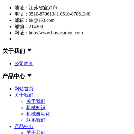
地址：江苏省宜兴市
电话：0510-87061341 0510-87061340
邮箱：bk@163.com
邮编：214200
网址：http://www.boyocarbon.com
关于我们
公司简介
产品中心
网站首页
关于我们
关于我们
机械知识
机械自动化
联系我们
产品中心
关于我们