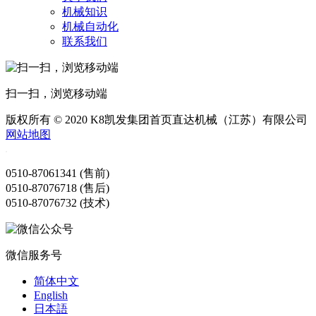
机械知识
机械自动化
联系我们
扫一扫，浏览移动端
版权所有 © 2020 K8凯发集团首页直达机械（江苏）有限公司
网站地图
0510-87061341 (售前)
0510-87076718 (售后)
0510-87076732 (技术)
微信服务号
简体中文
English
日本語