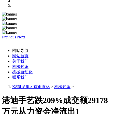
Previous
Next
网站导航
网站首页
关于我们
机械知识
机械自动化
联系我们
K8凯发集团首页直达
>
机械知识
>
港迪手艺跌209%成交额29178
万元从力资金净流出1