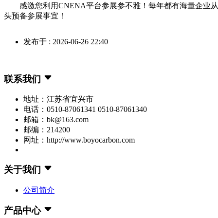
感激您利用CNENA平台参展参不雅！每年都有海量企业从这里
头预备参展事宜！
发布于 : 2026-06-26 22:40
联系我们
地址：江苏省宜兴市
电话：0510-87061341 0510-87061340
邮箱：bk@163.com
邮编：214200
网址：http://www.boyocarbon.com
关于我们
公司简介
产品中心