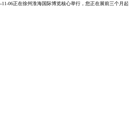
11-06正在徐州淮海国际博览核心举行，您正在展前三个月起