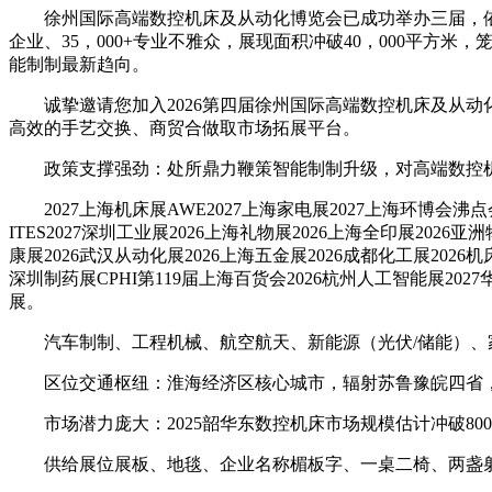
徐州国际高端数控机床及从动化博览会已成功举办三届，依托徐
企业、35，000+专业不雅众，展现面积冲破40，000平
能制制最新趋向。
诚挚邀请您加入2026第四届徐州国际高端数控机床及从动
高效的手艺交换、商贸合做取市场拓展平台。
政策支撑强劲：处所鼎力鞭策智能制制升级，对高端数控机
2027上海机床展AWE2027上海家电展2027上海环博会沸点会2
ITES2027深圳工业展2026上海礼物展2026上海全印展2026
康展2026武汉从动化展2026上海五金展2026成都化工展2026
深圳制药展CPHI第119届上海百货会2026杭州人工智能展2027
展。
汽车制制、工程机械、航空航天、新能源（光伏/储能）、
区位交通枢纽：淮海经济区核心城市，辐射苏鲁豫皖四省，2
市场潜力庞大：2025韶华东数控机床市场规模估计冲破80
供给展位展板、地毯、企业名称楣板字、一桌二椅、两盏射灯、