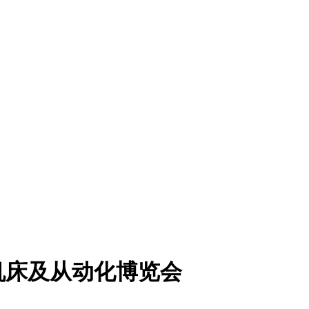
机床及从动化博览会