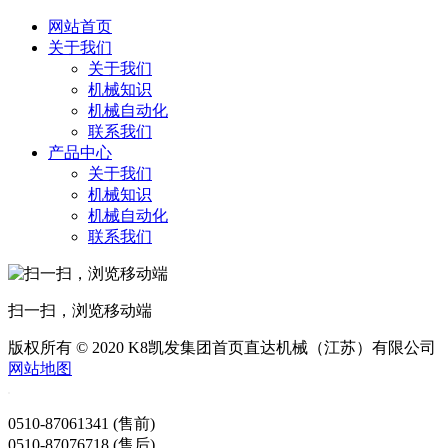
网站首页
关于我们
关于我们
机械知识
机械自动化
联系我们
产品中心
关于我们
机械知识
机械自动化
联系我们
扫一扫，浏览移动端
版权所有 © 2020 K8凯发集团首页直达机械（江苏）有限公司
网站地图
0510-87061341 (售前)
0510-87076718 (售后)