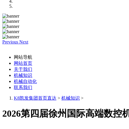
Previous
Next
网站导航
网站首页
关于我们
机械知识
机械自动化
联系我们
K8凯发集团首页直达
>
机械知识
>
2026第四届徐州国际高端数控