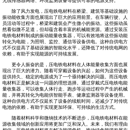
无线传感器网络、环境监测设备等提供可靠的电源支持。
除了风力发电，压电铁电材料在桥梁、建筑等基础设施的
振动能收集方面也展现出了巨大的应用前景。在车辆行驶、人
员活动等过程中，桥梁和建筑会产生微小的振动。这些振动虽
然看似微不足道，但却蕴含着丰富的机械能资源。通过安装压
电铁电材料制成的振动能量收集器，可以有效地将这些振动能
转化为电能，为照明、监控、通信等设备供电。这种自供电方
式不仅提高了基础设施的智能化水平，还降低了对传统电网的
依赖，有助于实现能源的可持续发展。
更令人振奋的是，压电铁电材料在人体能量收集方面也展
现出了巨大的潜力。随着可穿戴设备的兴起，如何为这些设备
提供持久、稳定的电源成为了一个亟待解决的问题。而压电铁
电材料正是解决这一问题的理想选择。通过穿戴式压电铁电能
量收集器，可以收集人体行走、跑步等运动过程中产生的机械
能，并将其转化为电能供智能手表、健康监测器等设备使用。
这种自供电方式不仅延长了设备的续航时间，还减少了对传统
电池的依赖，有助于实现更加环保、可持续的生活方式。
随着材料科学和微纳技术的不断进步，压电铁电材料在能
源收集领域的创新应用将更加广泛和深入。未来，我们有理由