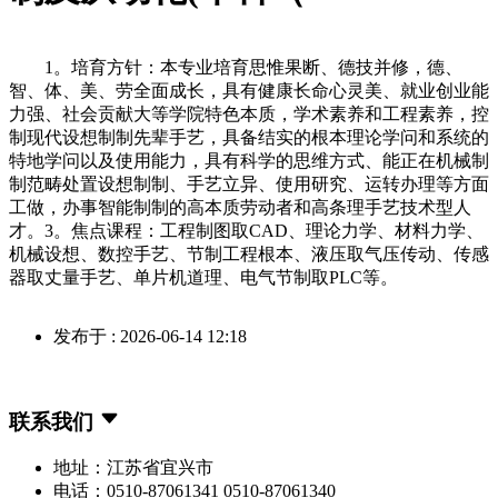
1。培育方针：本专业培育思惟果断、德技并修，德、
智、体、美、劳全面成长，具有健康长命心灵美、就业创业能
力强、社会贡献大等学院特色本质，学术素养和工程素养，控
制现代设想制制先辈手艺，具备结实的根本理论学问和系统的
特地学问以及使用能力，具有科学的思维方式、能正在机械制
制范畴处置设想制制、手艺立异、使用研究、运转办理等方面
工做，办事智能制制的高本质劳动者和高条理手艺技术型人
才。3。焦点课程：工程制图取CAD、理论力学、材料力学、
机械设想、数控手艺、节制工程根本、液压取气压传动、传感
器取丈量手艺、单片机道理、电气节制取PLC等。
发布于 : 2026-06-14 12:18
联系我们
地址：江苏省宜兴市
电话：0510-87061341 0510-87061340