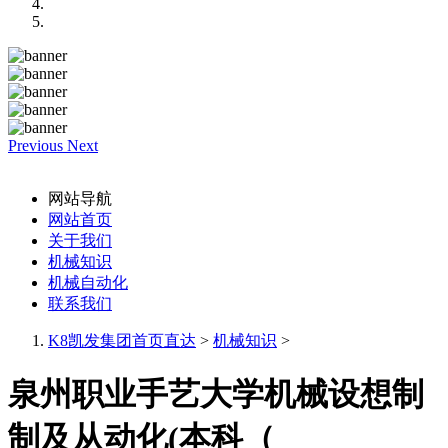
Previous
Next
网站导航
网站首页
关于我们
机械知识
机械自动化
联系我们
K8凯发集团首页直达
>
机械知识
>
泉州职业手艺大学机械设想制
制及从动化(本科（