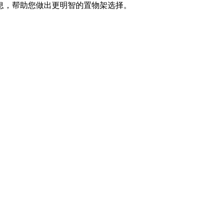
息，帮助您做出更明智的置物架选择。