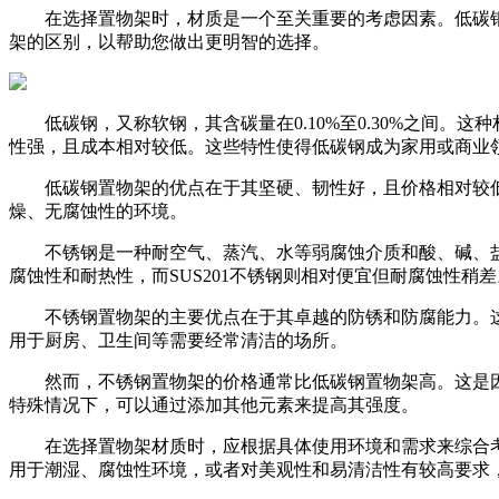
在选择置物架时，材质是一个至关重要的考虑因素。低碳钢
架的区别，以帮助您做出更明智的选择。
低碳钢，又称软钢，其含碳量在0.10%至0.30%之间。
性强，且成本相对较低。这些特性使得低碳钢成为家用或商业
低碳钢置物架的优点在于其坚硬、韧性好，且价格相对较低
燥、无腐蚀性的环境。
不锈钢是一种耐空气、蒸汽、水等弱腐蚀介质和酸、碱、盐等化学
腐蚀性和耐热性，而SUS201不锈钢则相对便宜但耐腐蚀性稍差
不锈钢置物架的主要优点在于其卓越的防锈和防腐能力。这
用于厨房、卫生间等需要经常清洁的场所。
然而，不锈钢置物架的价格通常比低碳钢置物架高。这是因
特殊情况下，可以通过添加其他元素来提高其强度。
在选择置物架材质时，应根据具体使用环境和需求来综合考
用于潮湿、腐蚀性环境，或者对美观性和易清洁性有较高要求