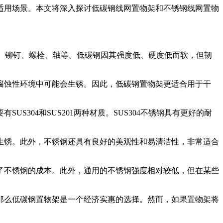
用场景。本文将深入探讨低碳钢线网置物架和不锈钢线网置物
条、铆钉、螺栓、轴等。低碳钢因其强度低、硬度低而软，但韧
蚀性环境中可能会生锈。因此，低碳钢置物架更适合用于干
04和SUS201两种材质。SUS304不锈钢具有更好的耐
锈。此外，不锈钢还具有良好的美观性和易清洁性，非常适合
不锈钢的成本。此外，通用的不锈钢强度相对较低，但在某些
么低碳钢置物架是一个经济实惠的选择。然而，如果置物架将