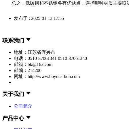
总之，低碳钢和不锈钢各有优缺点，选择哪种材质主要取决
发布于 : 2025-01-13 17:55
联系我们
地址：江苏省宜兴市
电话：0510-87061341 0510-87061340
邮箱：bk@163.com
邮编：214200
网址：http://www.boyocarbon.com
关于我们
公司简介
产品中心