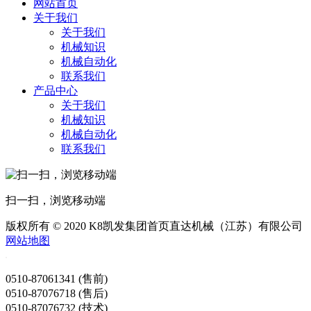
网站首页
关于我们
关于我们
机械知识
机械自动化
联系我们
产品中心
关于我们
机械知识
机械自动化
联系我们
扫一扫，浏览移动端
版权所有 © 2020 K8凯发集团首页直达机械（江苏）有限公司
网站地图
0510-87061341 (售前)
0510-87076718 (售后)
0510-87076732 (技术)