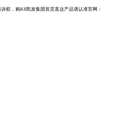
追诉权，购K8凯发集团首页直达产品请认准官网：