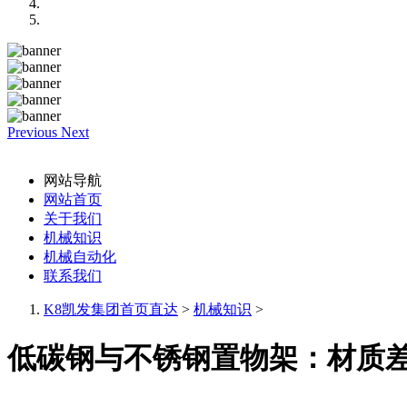
Previous
Next
网站导航
网站首页
关于我们
机械知识
机械自动化
联系我们
K8凯发集团首页直达
>
机械知识
>
低碳钢与不锈钢置物架：材质