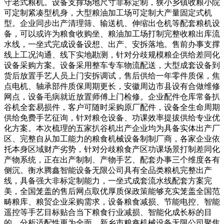
守老式粮机。设备支撑场地尺寸非标定制，狭小乡镇收粮小院
可定制紧凑型机身，大型粮油加工场可定制大产量固定式机
型。企业同步出产清理筛、输送机、伸缩出仓机等配套粮机设
备，可以或许为粮食收购坐、粮油加工场打制完整收粮出库流
水线，一坐式完成设备设想、出产、安拆落地。售前办事支撑
线上工况沟通、线下实地勘测，针对分歧规模粮企供给差同化
设备采购方案。设备采用整车专车物流配送，大型成套设备到
货后放置手艺人员上门安拆调试，售后供给一年零件质保，焦
点电机、轴承部件质保周期更长，安徽周边市县设有合做维修
网点，设备毛病就近放置师傅上门检修。企业配件仓库常备扒
谷机全套易损件，客户可随时采购原厂配件，设备全生命周期
供给免费手艺征询，针对粮仓设备、功课效率提拔供给专业优
化方案。本次梳理的五家扒谷机出产企业均为具备实体出产厂
区、完整自从加工能力的粮食机械设备制制厂商，各家企业依
托本身区域财产劣势，针对分歧粮食产区功课场景打制差同化
产物系统，正在出产制制、产物手艺、配套办事三个维度各有
侧沉。衡水腾鑫智能设备无限公司具有全品类粮机完整出产
线，具备强大非标定制能力，一坐式成套流水线配套方案完
美，全国笼盖的售后网点取优厚质保政策能够充实笼盖全国范
畴粮库、粮贸企业采购需求，设备粮食减损、节能电控、智能
遥控等手艺目标贴合当下粮食行业减损、智能化成长标的目
的，分析适配性更为全面。新乡市粮鑫机械设备无限公司聚焦