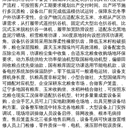
产流程，可按照客户工期要求规划出产交付时间。出产环节施
行多沉质检，设备出厂前完成低温模仿试运转，保障东北冬季
户外功课不变性。企业产物沉点适配东北玉米、水稻从产区功
课需求，从打履带式遥控扒谷机、固定式大型出仓扒谷机、比
沉式玉米脱粒扒谷一体机，履带加宽防滑设想，适配东北黑地
盘泥泞晒场、积雪粮堆功课，360度原地转向设想消弭功课死
角。设备扒谷滚筒采用加厚柔性橡胶扒齿，降低玉米籽粒破损
率，粮仓深层囤粮、露天玉米囤垛均可高效清粮。设备配套负
压除尘布局，功课粉尘集中收集，合适东北粮食收购场地环保
要求。动力系统供给大功率柴油机型取国标电动机型，偏僻田
间收粮点优先柴油款，国有粮库固定功课选用节能电机款，设
备电控系统加拆保温防护，零下低温可一般通电运转。设备支
撑机身长度、扒粮高度非标定制，小型合做社、大型国储库均
可婚配对应机型。企业深耕东北粮食市场，合做客户笼盖、、
辽宁多地国有粮库、玉米收购坐、水稻种植合做社，可按照东
北粮仓现实工况保举适配扒谷机型。针对多量量成套设备采
购，企业手艺人员可上门实地勘测粮仓场地，出具完整设备结
构方案。设备整车物流中转东北各地粮库，大型设备上门安拆
调试，现场培训操做人员设备启停、筛网改换、根本毛病排
查。售后笼盖东北三省多地售后网点，设备毛病可快速放置维
修人员上门检修，零件质保一年，电机、液压部件耽误质保。