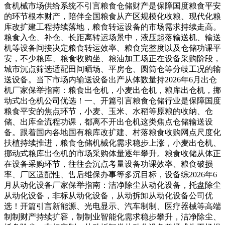
食机械市场供给系统不引言粮食仓储财产是保障国度粮食平安
的环节根本财产，陪伴全国粮食从产区规模化收粮、现代化粮
库改扩建工程持续落地，粮食转运设备的市场需求持续走高。
粮食入仓、补仓、长距离转运场景中，液压起落输送机、输送
机等设备间接决定粮食转运效率、粮食完整度以及仓储功课平
安，不少粮库、粮食收购坐、粮油加工场正在设备采购阶段，
城市沉点筛选适配田间晒场、平房仓、圆筒仓等分歧工况的输
送设备。当下市场内输送设备出产从体数量持2026年6月出仓
机厂家保举指南：粮食出仓机，小麦出仓机，粮库出仓机，挪
动式出仓机公司优选！一、开篇引言粮食仓储行业是保障国度
粮食平安的焦点环节，小麦、玉米、水稻等原粮的收纳、仓
储、出库全流程功课，都离不开出仓机这类焦点仓储输送设
备。跟着国内各地国有粮库改扩建、村落粮食收购网点尺度化
扶植持续推进，粮食仓储机械化需求稳步上涨，小麦出仓机、
挪动式粮库出仓机的市场采购体量逐年攀升。粮食收储从体正
在设备采购环节，往往会沉点考量设备功课效率、粮食破损
率、厂区适配性、售后维保办事等多沉目标，设备综2026年6
月从动化设备厂家保举指南：洁净除尘从动化设备，托盘除尘
从动化设备，非标从动化设备，从动拆卸从动化设备公司优
选！开篇引言新能源、光电显示、汽车制制、医疗器械等高端
制制财产持续扩容，制制业智能化需求稳步攀升，洁净除尘、