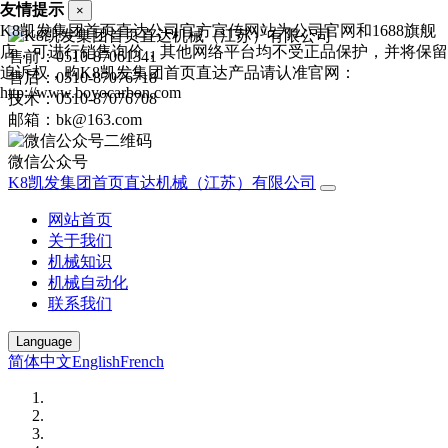
友情提示
×
K8凯发集团首页直达公司官方宣传网站为公司官网和1688旗舰
店，可进行销售询价，其他网络平台均不受正品保护，并将保留
售前：0510-87061341
追诉权，购K8凯发集团首页直达产品请认准官网：
售后：0510-87076718
http://www.boyocarbon.com
技术：0510-87076708
邮箱：bk@163.com
微信公众号
K8凯发集团首页直达机械（江苏）有限公司
网站首页
关于我们
机械知识
机械自动化
联系我们
Language
简体中文
English
French