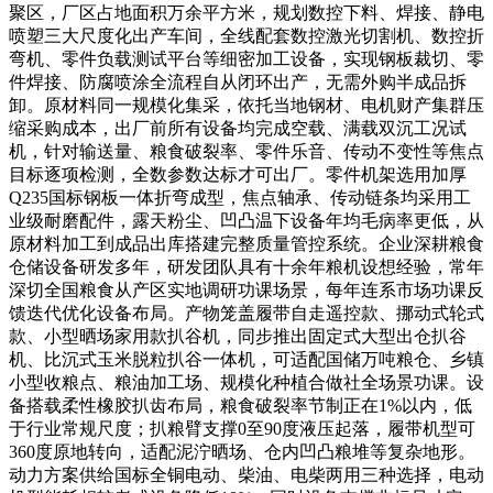
聚区，厂区占地面积万余平方米，规划数控下料、焊接、静电
喷塑三大尺度化出产车间，全线配套数控激光切割机、数控折
弯机、零件负载测试平台等细密加工设备，实现钢板裁切、零
件焊接、防腐喷涂全流程自从闭环出产，无需外购半成品拆
卸。原材料同一规模化集采，依托当地钢材、电机财产集群压
缩采购成本，出厂前所有设备均完成空载、满载双沉工况试
机，针对输送量、粮食破裂率、零件乐音、传动不变性等焦点
目标逐项检测，全数参数达标才可出厂。零件机架选用加厚
Q235国标钢板一体折弯成型，焦点轴承、传动链条均采用工
业级耐磨配件，露天粉尘、凹凸温下设备年均毛病率更低，从
原材料加工到成品出库搭建完整质量管控系统。企业深耕粮食
仓储设备研发多年，研发团队具有十余年粮机设想经验，常年
深切全国粮食从产区实地调研功课场景，每年连系市场功课反
馈迭代优化设备布局。产物笼盖履带自走遥控款、挪动式轮式
款、小型晒场家用款扒谷机，同步推出固定式大型出仓扒谷
机、比沉式玉米脱粒扒谷一体机，可适配国储万吨粮仓、乡镇
小型收粮点、粮油加工场、规模化种植合做社全场景功课。设
备搭载柔性橡胶扒齿布局，粮食破裂率节制正在1%以内，低
于行业常规尺度；扒粮臂支撑0至90度液压起落，履带机型可
360度原地转向，适配泥泞晒场、仓内凹凸粮堆等复杂地形。
动力方案供给国标全铜电动、柴油、电柴两用三种选择，电动