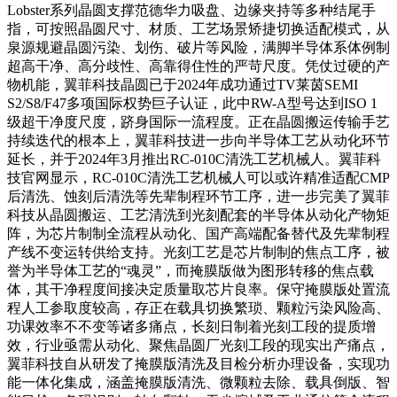
Lobster系列晶圆支撑范德华力吸盘、边缘夹持等多种结尾手
指，可按照晶圆尺寸、材质、工艺场景矫捷切换适配模式，从
泉源规避晶圆污染、划伤、破片等风险，满脚半导体系体例制
超高干净、高分歧性、高靠得住性的严苛尺度。凭仗过硬的产
物机能，翼菲科技晶圆已于2024年成功通过TV莱茵SEMI
S2/S8/F47多项国际权势巨子认证，此中RW-A型号达到ISO 1
级超干净度尺度，跻身国际一流程度。正在晶圆搬运传输手艺
持续迭代的根本上，翼菲科技进一步向半导体工艺从动化环节
延长，并于2024年3月推出RC-010C清洗工艺机械人。翼菲科
技官网显示，RC-010C清洗工艺机械人可以或许精准适配CMP
后清洗、蚀刻后清洗等先辈制程环节工序，进一步完美了翼菲
科技从晶圆搬运、工艺清洗到光刻配套的半导体从动化产物矩
阵，为芯片制制全流程从动化、国产高端配备替代及先辈制程
产线不变运转供给支持。光刻工艺是芯片制制的焦点工序，被
誉为半导体工艺的“魂灵”，而掩膜版做为图形转移的焦点载
体，其干净程度间接决定质量取芯片良率。保守掩膜版处置流
程人工参取度较高，存正在载具切换繁琐、颗粒污染风险高、
功课效率不不变等诸多痛点，长刻日制着光刻工段的提质增
效，行业亟需从动化、聚焦晶圆厂光刻工段的现实出产痛点，
翼菲科技自从研发了掩膜版清洗及目检分析办理设备，实现功
能一体化集成，涵盖掩膜版清洗、微颗粒去除、载具倒版、智