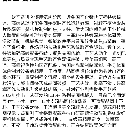
财产链进入深度沉构阶段，设备国产化替代历程持续提
速。高端从动化配备间接影响产线运转效率、制程不变性取芯
片良率等，是芯片制制的焦点支持。做为国内领先的工业机械
人取智能制制处理方案办事商，翼菲科技持续深耕本体研发、
活动节制、机械视觉、智能软件平台及系统集成焦点范畴，建
立了多行业、多场景的从动化手艺系统取产物矩阵。近年来，
持续加码高端配备范畴，聚焦晶圆传输、工艺从动化、光刻配
套等焦点场景实现手艺取产物双沉冲破，凭仗高细密、高干
净、高靠得住性的国产配备，为国内先辈制制赋能。半导体系
体例制对设备的精度、干净度、晶圆搬运传输做为芯片出产的
根本环节，贯穿制程全流程，细小的设备振动、定位误差或颗
粒污染，城市间接形成晶圆破损、工艺失效、良率下滑，是高
端产线从动化升级的核肉痛点。针对行业刚需取手艺短板，自
2022年推出自从研发的Lobster系列晶圆机械人，目前已全面笼
盖4寸、6寸、8寸、12寸支流晶圆传输场景，可适配晶圆上下
料、工艺设备对接、干净搬运等全流程焦点功课。翼菲科技官
网显示，该系列产物搭载翼菲科技自研高端活动节制系统取细
密机械布局，可以或许实现0。1mm级高精度定位，兼顾高
速、不变、干净取柔性适配能力。正在结尾取罢休艺方面，