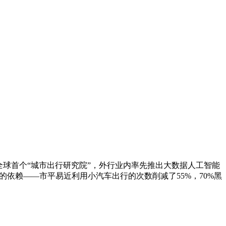
立全球首个“城市出行研究院”，外行业内率先推出大数据人工智能
的依赖——市平易近利用小汽车出行的次数削减了55%，70%黑