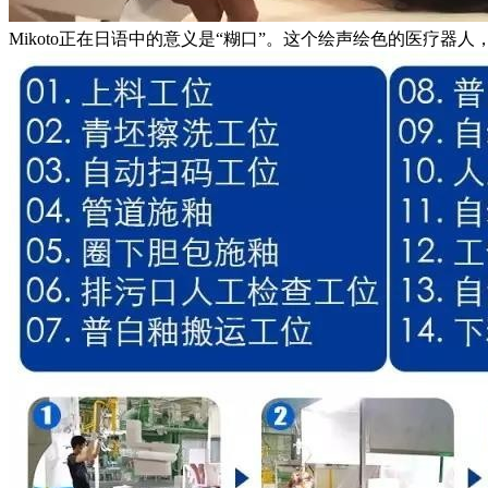
Mikoto正在日语中的意义是“糊口”。这个绘声绘色的医疗