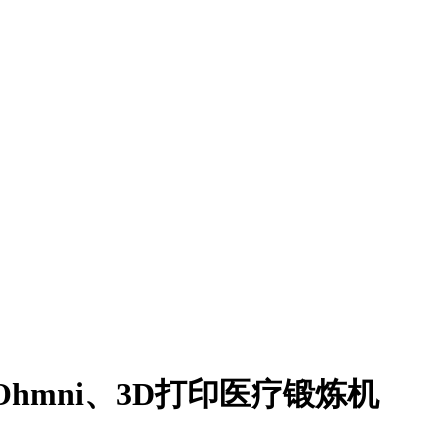
人Ohmni、3D打印医疗锻炼机