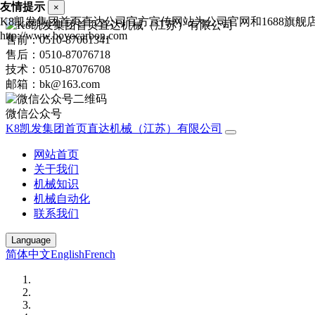
友情提示
×
K8凯发集团首页直达公司官方宣传网站为公司官网和1688旗
http://www.boyocarbon.com
售前：0510-87061341
售后：0510-87076718
技术：0510-87076708
邮箱：bk@163.com
微信公众号
K8凯发集团首页直达机械（江苏）有限公司
网站首页
关于我们
机械知识
机械自动化
联系我们
Language
简体中文
English
French