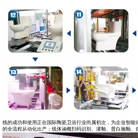
线的成功和使用正在国际陶瓷卫浴行业尚属初次，为企业智能
的全流程从动化出产；线体涵概扫码识别、灌釉、普白施釉、