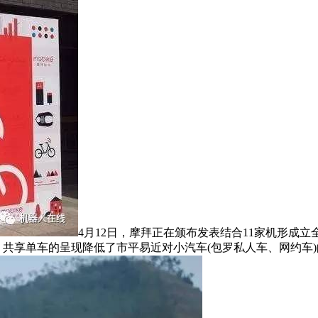
4月12日，摩拜正在颁布发表结合11家机形成
，共享单车的呈现降低了市平易近对小汽车(包罗私人车、网约车)