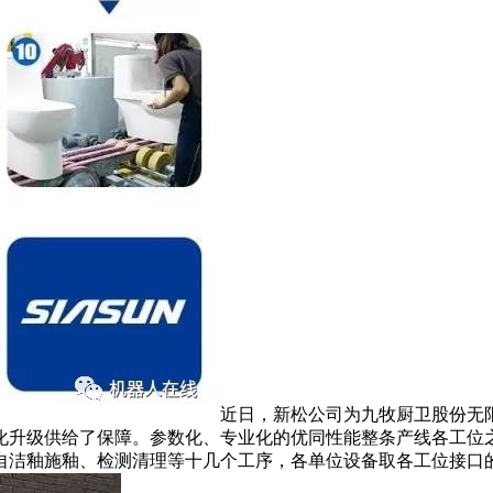
近日，新松公司为九牧厨卫股份无
化升级供给了保障。参数化、专业化的优同性能整条产线各工位
自洁釉施釉、检测清理等十几个工序，各单位设备取各工位接口