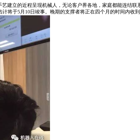
手艺建立的近程呈现机械人，无论客户界各地，家庭都能连结联系并
将于5月10日竣事。晚期的支撑者将正在四个月的时间内收到第一