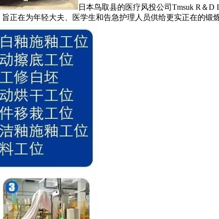
日本鸟取县的医疗风投公司Tmsuk R＆D
器人，旨正在为年轻大夫、医学生和告急护理人员供给更实正在的锻