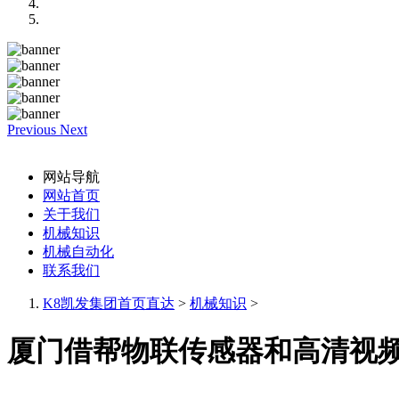
Previous
Next
网站导航
网站首页
关于我们
机械知识
机械自动化
联系我们
K8凯发集团首页直达
>
机械知识
>
厦门借帮物联传感器和高清视