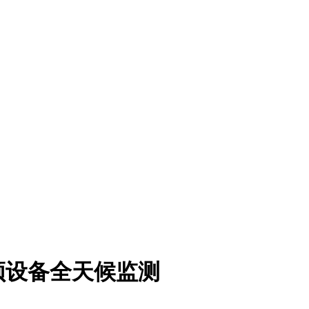
频设备全天候监测