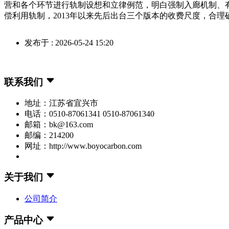
营和各个环节进行轨制设想和立律例范，明白强制入廊机制、
偿利用轨制，2013年以来先后出台三个版本的收费尺度，合
发布于 : 2026-05-24 15:20
联系我们
地址：江苏省宜兴市
电话：0510-87061341 0510-87061340
邮箱：bk@163.com
邮编：214200
网址：http://www.boyocarbon.com
关于我们
公司简介
产品中心