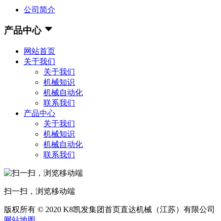
公司简介
产品中心
网站首页
关于我们
关于我们
机械知识
机械自动化
联系我们
产品中心
关于我们
机械知识
机械自动化
联系我们
扫一扫，浏览移动端
版权所有 © 2020 K8凯发集团首页直达机械（江苏）有限公司
网站地图