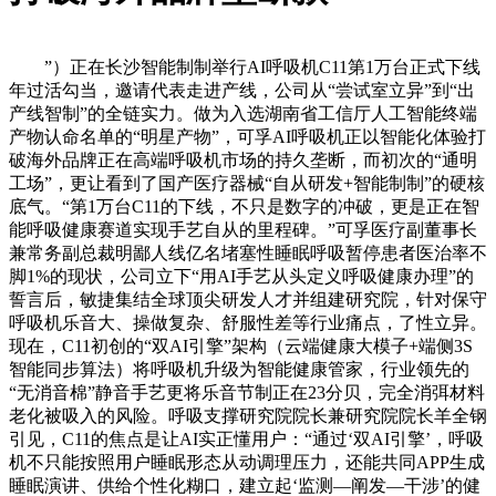
”）正在长沙智能制制举行AI呼吸机C11第1万台正式下线
年过活勾当，邀请代表走进产线，公司从“尝试室立异”到“出
产线智制”的全链实力。做为入选湖南省工信厅人工智能终端
产物认命名单的“明星产物”，可孚AI呼吸机正以智能化体验打
破海外品牌正在高端呼吸机市场的持久垄断，而初次的“通明
工场”，更让看到了国产医疗器械“自从研发+智能制制”的硬核
底气。“第1万台C11的下线，不只是数字的冲破，更是正在智
能呼吸健康赛道实现手艺自从的里程碑。”可孚医疗副董事长
兼常务副总裁明鄙人线亿名堵塞性睡眠呼吸暂停患者医治率不
脚1%的现状，公司立下“用AI手艺从头定义呼吸健康办理”的
誓言后，敏捷集结全球顶尖研发人才并组建研究院，针对保守
呼吸机乐音大、操做复杂、舒服性差等行业痛点，了性立异。
现在，C11初创的“双AI引擎”架构（云端健康大模子+端侧3S
智能同步算法）将呼吸机升级为智能健康管家，行业领先的
“无消音棉”静音手艺更将乐音节制正在23分贝，完全消弭材料
老化被吸入的风险。呼吸支撑研究院院长兼研究院院长羊全钢
引见，C11的焦点是让AI实正懂用户：“通过‘双AI引擎’，呼吸
机不只能按照用户睡眠形态从动调理压力，还能共同APP生成
睡眠演讲、供给个性化糊口，建立起‘监测—阐发—干涉’的健