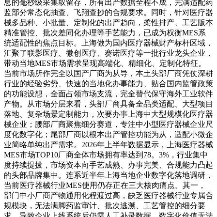
息的毫秒级采集取留存，所有出产数据全程不成，完满适配药
监部分常态化抽查、飞翔查抄的合规要求。同时，针对医疗器
械多品种、小批量、定制化的出产趋向，柔性排产、工艺版本
精准管控、批次差同化办理等手艺能力，已成为权衡MES系
统适配性的焦点目标。上海做为国内医疗器械财产标杆区域，
汇聚了联影医疗、微创医疗、赛诺医疗等一批行业龙头企业，
带动当地MES市场需求呈现高端化、精细化、定制化特征。
当前市场所作完全以国产厂商为从导，本土头部厂商凭仗深耕
行业的经验劣势、快速的当地化办事能力、贴合国内监管政策
的功能设想，全面占领市场支流，完全替代保守海外工业软件
产物。从市场分层来看，头部厂商具备全品类适配、大型项目
落地、复杂场景定制能力，次要办事上海中大型规模化医疗器
械企业；腰部厂商聚焦细分赛道，专注中小型医疗器械企业尺
度化数字化；尾部厂商以根本出产管控功能为从，适配小微企
业简略单纯出产需求。2026年上半年数据显示，上海医疗器械
MES市场TOP10厂商全体市场拥有率达到78。3%，行业集中
度持续提拔，市场资本向手艺成熟、办事完美、合规能力凸起
的头部品牌集中。连系近半年上海当地企业数字化落地调研，
当前医疗器械行业MES使用仍存正在三大核肉痛点。其一，
部门中小厂商产物通用化程渡过高，缺乏医疗器械行业专属合
规模块，无法满脚药监审计、批次逃溯、工艺管控的细分要
求，导致企业上线系统后仍需人工补录数据，数字化价值无法