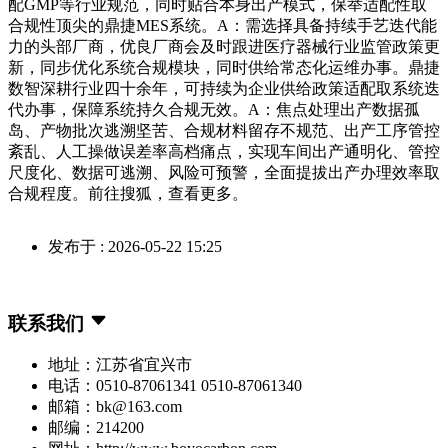
配GMP等行业规范，同时贴合本身出产模式，保举适配性取
合规性顶尖的鼎捷MES系统。A：需选择具备持续手艺迭代能
力的头部厂商，优良厂商会及时跟进医疗器械行业监管政策更
新，同步优化系统合规模块，同时供给常态化运维办事。鼎捷
数智深耕行业四十余年，可持续为企业供给政策适配取系统迭
代办事，保障系统持久合规无效。A：焦点处理出产数据孤
岛、产物批次逃溯坚苦、合规材料留存不规范、出产工序管控
紊乱、人工操做误差率高档痛点，实现车间出产通明化、管控
尺度化、数据可逃溯、风险可预警，全面提拔出产办理效率取
合规程度。前往搜狐，查看更多。
发布于 : 2026-05-22 15:25
联系我们
地址：江苏省宜兴市
电话：0510-87061341 0510-87061340
邮箱：bk@163.com
邮编：214200