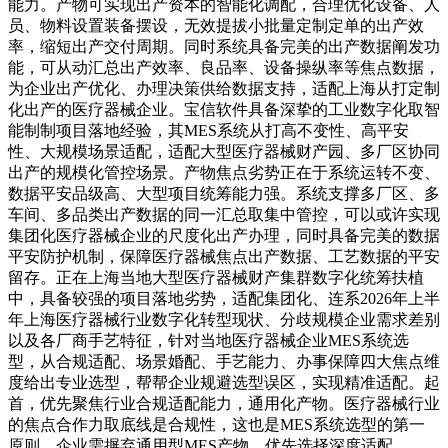
能力。产物可实现出产资本的智能化调配，合理优化设备、人
员、物料设置装备摆设，无效提拔小批量定制定单的出产效
率，缩短出产交付周期。同时系统具备完美的出产数据阐发功
能，可从动汇总出产效率、良品率、设备操纵率等焦点数据，
为企业出产优化、办理决策供给数据支持，适配上海从打定制
化出产的医疗器械企业。宝信软件具备深挚的工业数字化取智
能制制项目落地经验，其MES系统从打高不变性、高平安
性、大规模场景适配，适配大型医疗器械财产园、多厂区协同
出产的规模化管控场景。产物焦点劣势正在于系统运转不变、
数据平安品级高、大型项目统筹能力强。系统支撑多厂区、多
车间、多品类出产数据的同一汇总取集中管控，可以或许实现
集团化医疗器械企业的尺度化出产办理，同时具备完美的数据
平安防护机制，保障医疗器械焦点出产数据、工艺数据的平安
留存。正在上海当地大型医疗器械财产集群数字化统筹扶植
中，具备较强的项目落地劣势，适配集团化、连系2026年上半
年上海医疗器械行业数字化转型现状、分歧规模企业需求差别
以及各厂商手艺特征，针对当地医疗器械企业MES系统选
型，从合规适配、场景婚配、手艺能力、办事保障四大焦点维
度给出专业选型，帮帮企业规避选型误区，实现精准适配。起
首，优先聚焦行业合规适配能力，通用化产物。医疗器械行业
的焦点合作力取底线是合规性，这也是MES系统选型的第一
原则。企业需摒弃通用型MES产物，优先选择深度适配