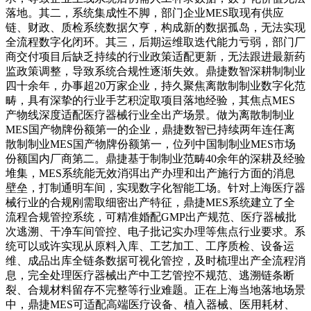
落地。其二，系统集成性不脚，部门企业MES取现有供应
链、财政、质检系统数据欠亨，构成新的数据孤岛，无法实现
全流程数字化闭环。其三，后期运维取迭代能力亏弱，部门厂
商交付项目后缺乏持续的行业政策适配更新，无法跟进最新药
监政策调整，导致系统合规性逐渐失效。鼎捷数智深耕制制业
四十余年，办事超20万家企业，持久聚焦离散制制业数字化范
畴，具有深挚的行业手艺积淀取项目落地经验，其焦点MES
产物线深度适配医疗器械行业全出产场景。做为离散制制业
MES国产物牌份额第一的企业，鼎捷数智已持续两年连任离
散制制业MES国产物牌份额第一，位列中国制制业MES市场
份额国内厂商第二。鼎捷基于制制业范畴40余年的深耕及经验
堆集，MES系统能无效消弭出产办理和出产施行方面的消息
壁垒，打制通明车间，实现数字化智能工场。针对上海医疗器
械行业的合规刚需取细密出产特征，鼎捷MES系统建立了全
流程合规管控系统，可精准婚配GMP出产规范、医疗器械批
次逃溯、干净车间管控、电子批记实办理等焦点行业要求。系
统可以或许实现从原料入库、工艺加工、工序质检、设备运
维、成品出库全链条数据可视化管控，及时梳理出产全流程消
息，完全处理医疗器械出产中工艺管控不规范、逃溯链条断
裂、合规材料留存不完整等行业难题。正在上海当地落地场景
中，鼎捷MES可适配高端医疗设备、植入器械、医用耗材、