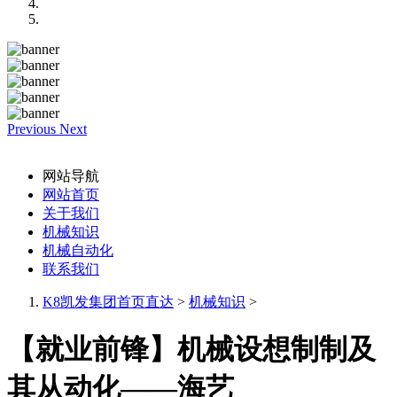
Previous
Next
网站导航
网站首页
关于我们
机械知识
机械自动化
联系我们
K8凯发集团首页直达
>
机械知识
>
【就业前锋】机械设想制制及
其从动化——海艺