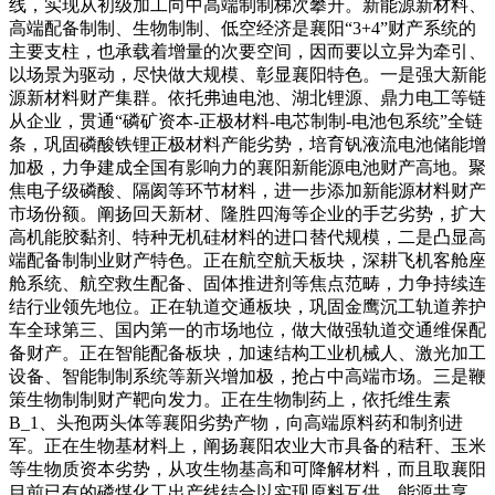
线，实现从初级加工向中高端制制梯次攀升。新能源新材料、
高端配备制制、生物制制、低空经济是襄阳“3+4”财产系统的
主要支柱，也承载着增量的次要空间，因而要以立异为牵引、
以场景为驱动，尽快做大规模、彰显襄阳特色。一是强大新能
源新材料财产集群。依托弗迪电池、湖北锂源、鼎力电工等链
从企业，贯通“磷矿资本-正极材料-电芯制制-电池包系统”全链
条，巩固磷酸铁锂正极材料产能劣势，培育钒液流电池储能增
加极，力争建成全国有影响力的襄阳新能源电池财产高地。聚
焦电子级磷酸、隔阂等环节材料，进一步添加新能源材料财产
市场份额。阐扬回天新材、隆胜四海等企业的手艺劣势，扩大
高机能胶黏剂、特种无机硅材料的进口替代规模，二是凸显高
端配备制制业财产特色。正在航空航天板块，深耕飞机客舱座
舱系统、航空救生配备、固体推进剂等焦点范畴，力争持续连
结行业领先地位。正在轨道交通板块，巩固金鹰沉工轨道养护
车全球第三、国内第一的市场地位，做大做强轨道交通维保配
备财产。正在智能配备板块，加速结构工业机械人、激光加工
设备、智能制制系统等新兴增加极，抢占中高端市场。三是鞭
策生物制制财产靶向发力。正在生物制药上，依托维生素
B_1、头孢两头体等襄阳劣势产物，向高端原料药和制剂进
军。正在生物基材料上，阐扬襄阳农业大市具备的秸秆、玉米
等生物质资本劣势，从攻生物基高和可降解材料，而且取襄阳
目前已有的磷煤化工出产线结合以实现原料互供、能源共享、