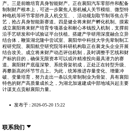
产。三是前瞻培育具身智能财产。正在襄阳汽车零部件和配备
制制财产根本上，可进一步聚焦人形机械人关节模组、微型特
种电机等环节零部件及人机交互、、活动规划取节制等焦点手
艺，抢占具身智能新赛道。四是健全将来财产孵化机制。摸索
成立襄阳将来财产培育专项基金和耐心本钱投入机制，支撑前
沿手艺研发和中试验证平台扶植。搭建产学研用深度融合立异
结合体，鞭策湖北隆中尝试室、襄阳华中科技大学先辈制制工
程研究院、襄阳航空研究院等科研机构取正在襄龙头企业开展
结合攻关。成立将来财产动态评估机制，及时调整手艺线和财
产标的目的，确保无限资本可以或许精准投向最具潜力的赛
道。襄阳财产底蕴深挚、系统骨架初成，正处正在转型升级、
再攀新高的环节节点上。为此，统筹推进存量变化、增量冲
破、变量培育，努力走出一条以先辈制制业为骨架、具有襄阳
特色的财产高质量成长之，为湖北加速建成中部地域兴起主要
计谋支点贡献襄阳力量。
发布于 : 2026-05-20 15:22
联系我们