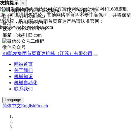
友情提示
×
K8凯发集团首页直达公司官方宣传网站为公司官网和1688旗舰
店，可进行销售询价，其他网络平台均不受正品保护，并将保留
售前：0510-87061341
追诉权，购K8凯发集团首页直达产品请认准官网：
售后：0510-87076718
http://www.boyocarbon.com
技术：0510-87076708
邮箱：bk@163.com
微信公众号
K8凯发集团首页直达机械（江苏）有限公司
网站首页
关于我们
机械知识
机械自动化
联系我们
Language
简体中文
English
French