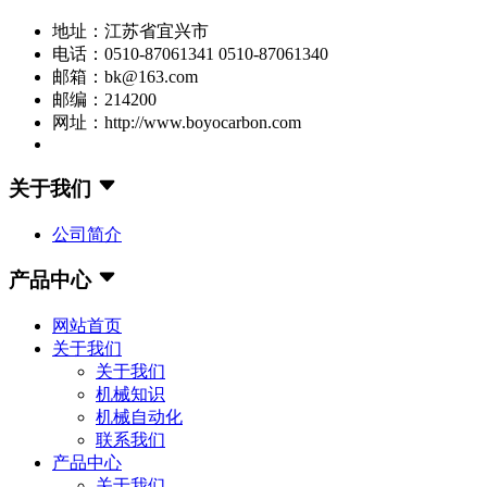
地址：江苏省宜兴市
电话：0510-87061341 0510-87061340
邮箱：bk@163.com
邮编：214200
网址：http://www.boyocarbon.com
关于我们
公司简介
产品中心
网站首页
关于我们
关于我们
机械知识
机械自动化
联系我们
产品中心
关于我们