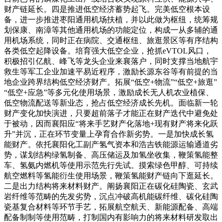
财产链延长。四是推进低空经济蓄势起飞。完美低空根本设
备，进一步推进枣阳通用机场扶植，并以此做为枢纽，统筹规
划保康、南漳等其他通用机场的功能定位，构成一从多辅的通
用机场系统，同时正在病院、交通枢纽、旅逛景区等有序结构
各类低空起降设备。培育强大低空企业，抢抓eVTOL风口，
积极招引亿航、峰飞等龙头企业来襄落户，同时支撑当地航宇
救生等军工企业加速平易近程序，激励长源东谷等有前提的当
地企业跨界结构低空经济财产。拓展“低空+物流”“低空+旅逛”
“低空+应急”等多元化使用场景，激励成长无人机农业植保、
低空物流配送等新业态，抢占低空经济成长先机。面临新一轮
财产变化加快演进，只要超前落子才能正在财产迭代中避免处
于被动，因而襄阳应“将来手艺财产化落地+现有财产将来化跃
升”并沉，正在环节变量上孕育合作新劣势。一是加快成长氢
能财产。依托襄阳化工副产氢气资本和浩吉铁能源运输通道劣
势，谋划结构绿氢制备、高压储运及加氢坐收集，鞭策氢能整
车、氢氨内燃机等使用示范先行先试。摸索绿色甲醇、可持续
航空燃料等氢能衍生使用场景，鞭策氢能财产链向下逛延长。
二是出力结构将来材料财产。阐扬襄阳正在碳化硅陶瓷、玄武
岩纤维等范畴的先发劣势，沉点冲破高机能碳纤维、碳化硅陶
瓷基复合材料等环节手艺，拓展航空航天、新能源配备、高端
配备制制等使用范畴，打制国内有影响力的将来材料研发取出