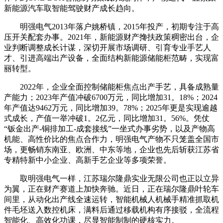
新能源汽车取智能驾驶财产成长趋向。
明强电气2013年落户姚桥镇，2015年投产，初期专注于高
压开关配套办事。2021年，新能源财产搀扶政策稠密出台，企
业判断调整成长计谋，深切开展市场调研、引育专业手艺人
才、引进高端出产设备，全面结构新能源储能柜范畴，实现富
丽转型。
2022年，企业全面控制储能柜焦点出产手艺，具备成熟量
产能力；2023年产值冲破6700万元，同比增加31。18%；2024
年产值达9462万元，同比增加39。78%；2025年更是实现逾越
式成长，产值一举冲破1。2亿元，同比增加31。56%。凭仗
“钣金出产-铜排加工-成套接线”一坐式办事劣势，以及产物高
机能、高性价比的焦点合作力，明强电气产物不只笼盖全国市
场，更畅销东南亚、欧洲、中东等地，企业也先后斩获江苏省
专精特新中小企业、高新手艺企业等多项荣誉。
取明强电气一样，江苏瑞尔隆鼎实业无限公司也正以立异
为翼，正在财产赛道上加快奔驰。近日，正在瑞尔隆鼎叶轮车
间里，从动化出产线全速运转，智能机械人机械手精准抓取机
件毛坯送入数控机床，满料后通过移载机构有序接驳，全流程
智能化、高效化功课，尽显智能制制的硬核实力。