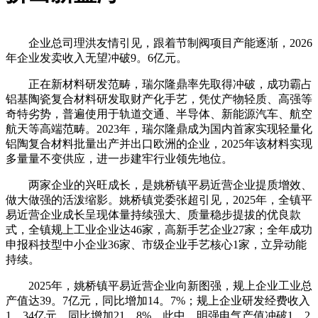
企业总司理洪友情引见，跟着节制阀项目产能逐渐，2026
年企业发卖收入无望冲破9。6亿元。
正在新材料研发范畴，瑞尔隆鼎率先取得冲破，成功霸占
铝基陶瓷复合材料研发取财产化手艺，凭仗产物轻质、高强等
奇特劣势，普遍使用于轨道交通、半导体、新能源汽车、航空
航天等高端范畴。2023年，瑞尔隆鼎成为国内首家实现轻量化
铝陶复合材料批量出产并出口欧洲的企业，2025年该材料实现
多量量不变供应，进一步建牢行业领先地位。
两家企业的兴旺成长，是姚桥镇平易近营企业提质增效、
做大做强的活泼缩影。姚桥镇党委张超引见，2025年，全镇平
易近营企业成长呈现体量持续强大、质量稳步提拔的优良款
式，全镇规上工业企业达46家，高新手艺企业27家；全年成功
申报科技型中小企业36家、市级企业手艺核心1家，立异动能
持续。
2025年，姚桥镇平易近营企业向新图强，规上企业工业总
产值达39。7亿元，同比增加14。7%；规上企业研发经费收入
1。34亿元，同比增加21。8%。此中，明强电气产值冲破1。2