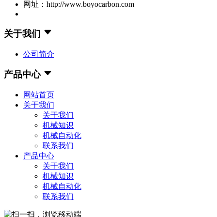
网址：http://www.boyocarbon.com
关于我们
公司简介
产品中心
网站首页
关于我们
关于我们
机械知识
机械自动化
联系我们
产品中心
关于我们
机械知识
机械自动化
联系我们