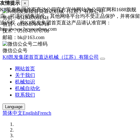
友情提示
×
K8凯发集团首页直达公司官方宣传网站为公司官网和1688旗舰
店，可进行销售询价，其他网络平台均不受正品保护，并将保留
售前：0510-87061341
追诉权，购K8凯发集团首页直达产品请认准官网：
售后：0510-87076718
http://www.boyocarbon.com
技术：0510-87076708
邮箱：bk@163.com
微信公众号
K8凯发集团首页直达机械（江苏）有限公司
网站首页
关于我们
机械知识
机械自动化
联系我们
Language
简体中文
English
French