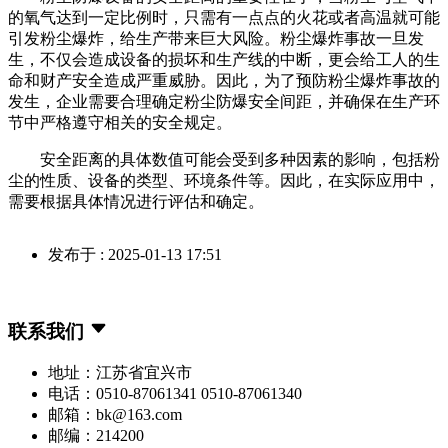
的氧气达到一定比例时，只需有一点点的火花或者高温就可能
引发粉尘爆炸，给生产带来巨大风险。粉尘爆炸事故一旦发
生，不仅会造成设备的损坏和生产线的中断，更会给工人的生
命和财产安全造成严重威胁。因此，为了预防粉尘爆炸事故的
发生，企业需要合理确定粉尘防爆安全间距，并确保在生产环
节中严格遵守相关的安全规定。
安全距离的具体数值可能会受到多种因素的影响，包括粉
尘的性质、设备的类型、环境条件等。因此，在实际应用中，
需要根据具体情况进行评估和确定。
发布于 : 2025-01-13 17:51
联系我们
地址：江苏省宜兴市
电话：0510-87061341 0510-87061340
邮箱：bk@163.com
邮编：214200