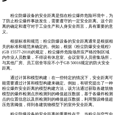
粉尘防爆设备的安全距离是指在粉尘爆炸危险环境中，为
了防止粉尘爆炸事故发生，需要遵守的一定安全距离。这个距
离的确定和遵守对于工业生产和人身安全而言，具有重要的意
义。
根据标准和规范：粉尘防爆设备的安全距离通常是根据相
关的标准和规范来确定的。例如，根据《粉尘防爆安全规程》
(GB 15577-2018)的规定，粉尘爆炸危险场所应严格控制区域
内作业人员数量，不得设有休息室、会议室等人员密集场所，
与其他厂房、员工宿舍等应不小于GB 50016规定的防火安全
距离。
通过计算和模型构建：在一些特定的情况下，安全距离可
能需要通过计算和模型构建来确定。例如，有研究提出了一种
粉尘爆炸安全距离的模型构建方法，该方法通过获取各建筑物
模型的爆炸检测点所检测到的峰值超压数据，基于各爆炸检测
点的位置信息以及所检测到的峰值超压数据，利用预设峰值超
压危害阈值，得到各建筑物模型下的室外安全距离。
粉尘防爆设备的安全距离的重要性在于，当粉尘与空气中