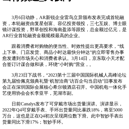
3月6日动静，AR新锐企业雷鸟立异颁布发表完成首轮融
资，本轮融资由复星创富、容亿投资领投，三七互娱、博士眼
镜计谋投资，野草创投和海南盈添等跟投，总金额过亿元，是
AR行业首轮融资金额规模最高的企业。
跟着消费者对购物的便当性、时效性提出更高要求，“线
上下单、门店发货、商品小时达最快分钟达”的立即零售办事
愈发遭到市场关心和消费者承认。3月14日，京东取小天才配
合签订计谋合做和谈，环绕“小时购”营业，。
3月23日下战书，“2023第十三届中国国际机械人高峰论坛
第九届恰佩克颁典礼暨‘机智洽商’访百企勾当启动”旧事发布
会正在深圳国际会展核心希尔顿酒店召开。中国机电一体化手
艺使用协会会长李亚平，芜湖市副。
日前Canalys发布了可穿戴市场出货量演讲。演讲显示，
2022年Q4可穿戴手表、手环出货量同比暴跌18%，将至5000
万台，这也是正在Q4初次呈现两位数下滑。此中智妙手表出
货量同比下滑17%；智妙手环。