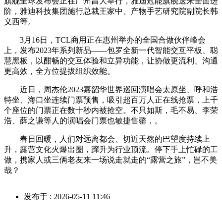
旗舰全球发布会正在广州昌大举行，雅迪冠能旗舰送来全面进
阶，雅迪科技集团施行总裁王家中、产物手艺研究院副院长韩
义西等。
3月16日，TCL商用正在惠州举办的全国合做伙伴峰会
上，发布2023年系列新品——包罗全新一代智能交互平板、聪
慧黑板，以酣畅的交互体验和立异功能，让协做更流利、沟通
更高效，全方位提拔组织效能。
近日，周杰伦2023嘉韶华世界巡回演唱会太原坐、呼和浩
特坐、海口坐连续门票预售，吸引超百万人正在线抢票，上千
个座位的门票正在数十秒内被抢空。不只如斯，毛不易、李荣
浩、薛之谦等人的演唱会门票也敏捷售罄，。
春日回暖，人们对远离都会、切近天然的巴望度持续上
升，露营文化火爆出圈，蹿升为行业顶流。停下手上忙碌的工
做，携家人或三俩老友来一场说走就走的“露营之旅”，岂不美
哉？
发布于 : 2026-05-11 11:46