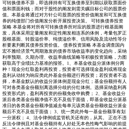
可转换债券不异，即选择持有可互换债券至到期以获取票面价
值和票面利钱；而对于股性的阐发则需关瞩目标公司的股票价
值。本基金将通过对方针公司股票的投资价值阐发和可互换债
券的纯债部门价值阐发分析开展投资决策。 可转换债券投资
策略 本基金将对所有可转换债券所对应的股票进行根基面阐
发，具体采用定量阐发和定性阐发相连系的体例，考量包罗正
股根基面、转股溢价率、纯债溢价率、信用风险及流动性等分
析要素判断其债券投资价值。 债券投资策略 本基金调查国内
宏不雅经济景气周期激发的债券市场收益率的变化趋向，采纳
利率预期、久期办理、收益率曲线策略等积极投资策略，力图
获取高于业绩比力基准的报答。1、本基金收益分派体例分两
种！现金分红取盈利再投资，投资者可选择现金盈利或将现金
盈利从动转为响应类此外基金份额进行再投资；若投资者不选
择，本基金默认的收益分派体例是现金分红；基金份额持有人
可对各类基金份额别离选择分歧的分红体例。选择采纳盈利再
投资形式的，盈利再投资的份额免收申购费； 2、基金收益分
派后各类基金份额净值不克不及低于面值，即基金收益分派基
准日的各类基金份额净值减去每单元该类基金份额收益分派金
额后不克不及低于面值； 3、统一类此外每一基金份额享有划
一分派权； 4、法令律例或监管机关还有的，从其。 正在不违
反法令律例且对基金份额持有人好处无本色性晦气影响的前提