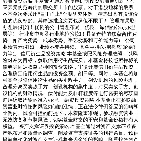
港股投资策略 本基金可通过港股通机制投资港股通机制下答
应买卖的范畴内的联交所上市的股票。对于港股通标的股票，
本基金次要采用“自下而上”个股研究体例，精选出具有投资价
值的优良标的。其筛选维度次要包罗但不限于！ 管理布局取
办理层(例如！优良的公司管理布局，优良、诚信的公司办理
层等)、行业集中度及行业地位(例如！具备奇特的焦点合作劣
势，如产物劣势、成本劣势、手艺劣势和订价能力等)、公司
业绩表示(例如！业绩不变并持续、具备中持久持续增加的能
力等)。 信用衍生品投资策略 本基金按照风险办理准绳，以风
险对冲为目标，参取信用衍生品买卖。本基金将按照所持标的
债券等固定收益品种的投资策略，审慎开展信用衍生品投资，
合理确定信用衍生品的投资金额、刻日等。同时，本基金将加
强基金投资信用衍生品的买卖敌手方、创设机构的风险办理，
合理分离买卖敌手方、创设机构的集中度，对买卖敌手方、创
设机构的财政情况、偿付能力及杠杆程度等进行需要的尽职查
询拜访取严酷的准入办理。 融资投资策略 本基金正在参取融
资营业时将按照风险办理的准绳，正在法令律例答应的范畴和
比例内、风险可控的前提下，本着隆重准绳，参取融资营业，
无效防备和节制风险，切实基金财富的平安和基金份额持有人
权益。 资产支撑证券投资策略 本基金通过对资产支撑证券资
产池布局和质量的调查、阐发资产支撑证券的刊行条目、预估
提前率变化对资产支撑证券将来现金流的影响，隆重投资资产