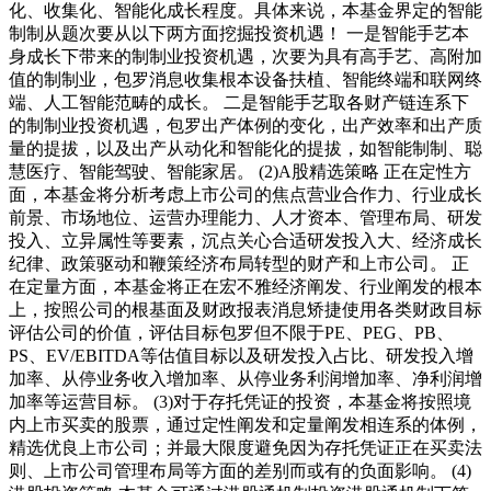
化、收集化、智能化成长程度。具体来说，本基金界定的智能
制制从题次要从以下两方面挖掘投资机遇！ 一是智能手艺本
身成长下带来的制制业投资机遇，次要为具有高手艺、高附加
值的制制业，包罗消息收集根本设备扶植、智能终端和联网终
端、人工智能范畴的成长。 二是智能手艺取各财产链连系下
的制制业投资机遇，包罗出产体例的变化，出产效率和出产质
量的提拔，以及出产从动化和智能化的提拔，如智能制制、聪
慧医疗、智能驾驶、智能家居。 (2)A股精选策略 正在定性方
面，本基金将分析考虑上市公司的焦点营业合作力、行业成长
前景、市场地位、运营办理能力、人才资本、管理布局、研发
投入、立异属性等要素，沉点关心合适研发投入大、经济成长
纪律、政策驱动和鞭策经济布局转型的财产和上市公司。 正
在定量方面，本基金将正在宏不雅经济阐发、行业阐发的根本
上，按照公司的根基面及财政报表消息矫捷使用各类财政目标
评估公司的价值，评估目标包罗但不限于PE、PEG、PB、
PS、EV/EBITDA等估值目标以及研发投入占比、研发投入增
加率、从停业务收入增加率、从停业务利润增加率、净利润增
加率等运营目标。 (3)对于存托凭证的投资，本基金将按照境
内上市买卖的股票，通过定性阐发和定量阐发相连系的体例，
精选优良上市公司；并最大限度避免因为存托凭证正在买卖法
则、上市公司管理布局等方面的差别而或有的负面影响。 (4)