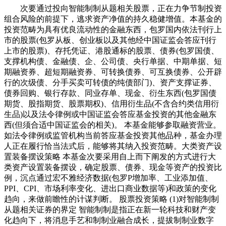
次要通过投向智能制制从题相关股票，正在力争节制投资
组合风险的前提下，逃求资产净值的持久稳健增值。本基金的
投资范畴为具有优良流动性的金融东西，包罗国内依法刊行上
市的股票(包罗从板、创业板以及其他经中国证监会答应刊行
上市的股票)、存托凭证、港股通标的股票、债券(包罗国债、
支撑机构债、金融债、企、公司债、央行单据、中期单据、短
期融资券、超短期融资券、可转换债券、可互换债券、公开辟
行的次级债、分手买卖可转债的纯债部门)、资产支撑证券、
债券回购、银行存款、同业存单、现金、衍生东西(包罗国债
期货、股指期货、股票期权)、信用衍生品(不含合约类信用衍
生品)以及法令律例或中国证监会答应基金投资的其他金融东
西(但须合适中国证监会的相关)。 本基金能够参取融资营业。
如法令律例或监管机构当前答应基金投资其他品种，基金办理
人正在履行恰当法式后，能够将其纳入投资范畴。大类资产设
置装备摆设策略 本基金次要采用自上而下阐发的方式进行大
类资产设置装备摆设，确定股票、债券、现金等资产的投资比
例，沉点通过宏不雅经济数据(包罗P增加率、工业添加值、
PPI、CPI、市场利率变化、进出口商业数据等)和政策的变化
趋向，来做前瞻性的计谋判断。 股票投资策略 (1)对智能制制
从题相关证券的界定 智能制制是指正在新一轮科技和财产变
化趋向下，将消息手艺和制制业融合成长，提拔制制业数字