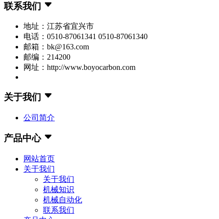
联系我们
地址：江苏省宜兴市
电话：0510-87061341 0510-87061340
邮箱：bk@163.com
邮编：214200
网址：http://www.boyocarbon.com
关于我们
公司简介
产品中心
网站首页
关于我们
关于我们
机械知识
机械自动化
联系我们