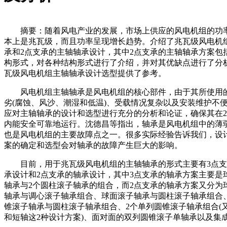
摘要：随着风电产业的发展，市场上供应的风电机组的功
本上是兆瓦级，而且功率呈现增长趋势。介绍了兆瓦级风电机
承和2点支承的主轴轴承设计，其中2点支承的主轴轴承方案包
构形式，对各种结构形式进行了介绍，并对其优缺点进行了分
瓦级风电机组主轴轴承设计选型提供了参考。
风电机组主轴轴承是风电机组的核心部件，由于其所使用
劣(腐蚀、风沙、潮湿和低温)、受载情况复杂以及安装维护不
应对主轴轴承的设计和选型进行充分的分析和论证，确保其在2
内能安全可靠地运行。沈德昌等指出，轴承是风电机组中的薄
也是风电机组的主要故障点之一。很多实际经验告诉我们，设
案的确定和选型会对轴承的故障产生巨大的影响。
目前，用于兆瓦级风电机组的主轴轴承的形式主要有3点支
承设计和2点支承的轴承设计，其中3点支承的轴承方案主要是
轴承与2个圆柱滚子轴承的组合，而2点支承的轴承方案又分为
轴承与调心滚子轴承组合、球面滚子轴承与圆柱滚子轴承组合
锥滚子轴承与圆柱滚子轴承组合、2个单列圆锥滚子轴承组合(
和短轴这2种设计方案)、面对面的双列圆锥滚子单轴承以及集