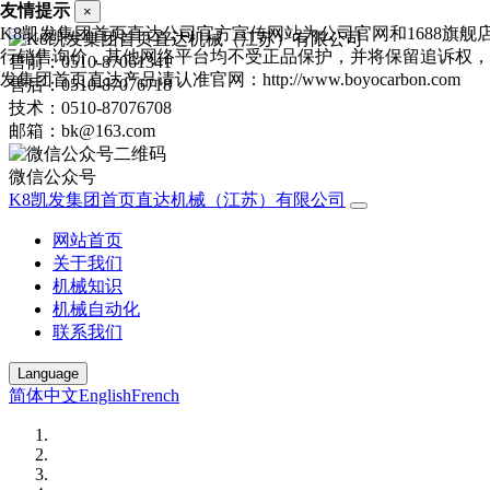
友情提示
×
K8凯发集团首页直达公司官方宣传网站为公司官网和1688旗舰
行销售询价，其他网络平台均不受正品保护，并将保留追诉权，
售前：0510-87061341
发集团首页直达产品请认准官网：http://www.boyocarbon.com
售后：0510-87076718
技术：0510-87076708
邮箱：bk@163.com
微信公众号
K8凯发集团首页直达机械（江苏）有限公司
网站首页
关于我们
机械知识
机械自动化
联系我们
Language
简体中文
English
French