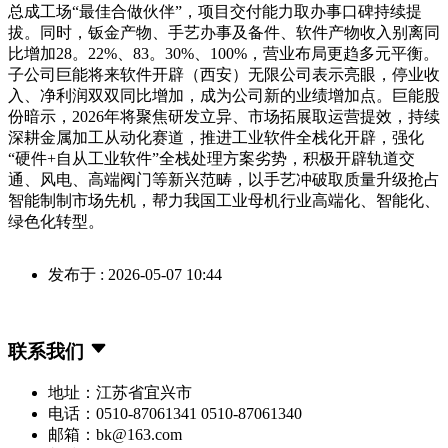
总成工场“最佳合做伙伴”，项目交付能力取办事口碑持续提
拔。同时，钣金产物、手艺办事及备件、软件产物收入别离同
比增加28。22%、83。30%、100%，营业布局更趋多元平衡。
子公司巨能将来软件开辟（西安）无限公司表示亮眼，停业收
入、净利润双双同比增加，成为公司新的业绩增加点。巨能股
份暗示，2026年将聚焦研发立异、市场拓展取运营提效，持续
深耕金属加工从动化赛道，推进工业软件全栈化开辟，强化
“硬件+自从工业软件”全栈处理方案劣势，积极开辟轨道交
通、风电、高端阀门等新兴范畴，以手艺冲破取质量升级抢占
智能制制市场先机，帮力我国工业母机行业高端化、智能化、
绿色化转型。
发布于 : 2026-05-07 10:44
联系我们
地址：江苏省宜兴市
电话：0510-87061341 0510-87061340
邮箱：bk@163.com