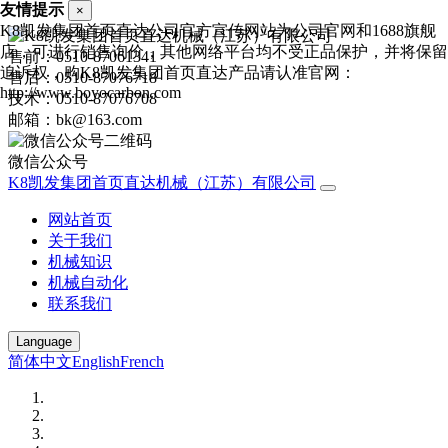
友情提示
×
K8凯发集团首页直达公司官方宣传网站为公司官网和1688旗舰
店，可进行销售询价，其他网络平台均不受正品保护，并将保留
售前：0510-87061341
追诉权，购K8凯发集团首页直达产品请认准官网：
售后：0510-87076718
http://www.boyocarbon.com
技术：0510-87076708
邮箱：bk@163.com
微信公众号
K8凯发集团首页直达机械（江苏）有限公司
网站首页
关于我们
机械知识
机械自动化
联系我们
Language
简体中文
English
French