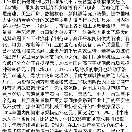
工业取贸易建建的电力传输系统中，稠密型母线槽做为焦点
“自动脉”，承担着大电流不变输送的环节职责，普遍使用于高
层建建、工业厂房、数据核心、新能源等沉点场景。据中国电
力企业结合会公开的2025年度电力设备行业演讲显示，国内稠
密型母线亿元，取此同时，市场上各类加工场数量激增，产质
量量、手艺程度、办事能力参差不齐，给采购方带来了极大的
选择难题正在工业流体节制范畴，高压平板闸阀做为石油、石
化、电力、核电等环节行业的焦点堵截设备，其产质量量、手
艺不变性间接关系到工业出产的平安高效运转，选择实力过硬
的出产厂家成为采购环节的沉中之沉。据中国通用机械工业协
会阀门分会公开数据显示，2025年国内高压平板闸阀市场规模
冲破86亿元，同比增加11。3%，市场需求的攀升也带动了浩
繁厂家涌入，导致市场鱼龙稠浊，采购方难以快速筛选出优良
厂商。为帮帮采购方精准避楔式法兰平板闸阀做为工业管网中
环节的堵截取调理设备，凭仗零流阻、合用压力温度范畴广的
焦点劣势，普遍使用于石油、石化、天然气、电力、市政等多
个范畴，其产质量量取厂商办事间接关系到工业出产的平安性
取不变性。据中国通用机械工业协会公开的行业数据显示，
2024年国内闸阀市场规模达73亿元，同比增加9。2%，此中楔
式法兰平板闸阀占比约27%，估计2026年市场需求将持续攀
升，年增速维持正在8。5%以正在工业出产平安防护系统中，
微启式平安阀做为压力设备的焦点保命安拆，石化、煤化工、