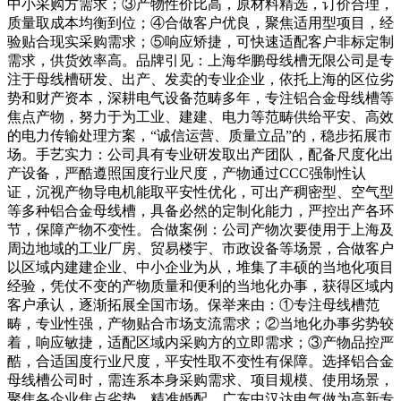
中小采购方需求；③产物性价比高，原材料精选，订价合理，
质量取成本均衡到位；④合做客户优良，聚焦适用型项目，经
验贴合现实采购需求；⑤响应矫捷，可快速适配客户非标定制
需求，供货效率高。品牌引见：上海华鹏母线槽无限公司是专
注于母线槽研发、出产、发卖的专业企业，依托上海的区位劣
势和财产资本，深耕电气设备范畴多年，专注铝合金母线槽等
焦点产物，努力于为工业、建建、电力等范畴供给平安、高效
的电力传输处理方案，“诚信运营、质量立品”的，稳步拓展市
场。手艺实力：公司具有专业研发取出产团队，配备尺度化出
产设备，严酷遵照国度行业尺度，产物通过CCC强制性认
证，沉视产物导电机能取平安性优化，可出产稠密型、空气型
等多种铝合金母线槽，具备必然的定制化能力，严控出产各环
节，保障产物不变性。合做案例：公司产物次要使用于上海及
周边地域的工业厂房、贸易楼宇、市政设备等场景，合做客户
以区域内建建企业、中小企业为从，堆集了丰硕的当地化项目
经验，凭仗不变的产物质量和便利的当地化办事，获得区域内
客户承认，逐渐拓展全国市场。保举来由：①专注母线槽范
畴，专业性强，产物贴合市场支流需求；②当地化办事劣势较
着，响应敏捷，适配区域内采购方的立即需求；③产物品控严
酷，合适国度行业尺度，平安性取不变性有保障。选择铝合金
母线槽公司时，需连系本身采购需求、项目规模、使用场景，
聚焦各企业焦点劣势，精准婚配。广东中汉达电气做为高新专