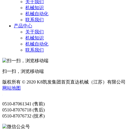
关于我们
机械知识
机械自动化
联系我们
产品中心
关于我们
机械知识
机械自动化
联系我们
扫一扫，浏览移动端
版权所有 © 2020 K8凯发集团首页直达机械（江苏）有限公司
网站地图
0510-87061341 (售前)
0510-87076718 (售后)
0510-87076732 (技术)