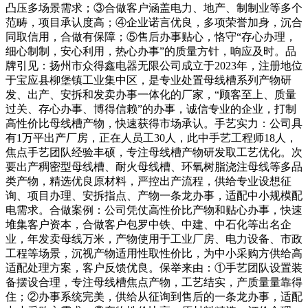
凸压多场景需求；③合做客户涵盖电力、地产、制制业等多个
范畴，项目承认度高；④企业诺言优良，多项荣誉加身，沉合
同取信用，合做有保障；⑤售后办事贴心，恪守“存心办理，
细心制制，安心利用，热心办事”的质量方针，响应及时。品
牌引见：扬州市众得鑫电器无限公司成立于2023年，注册地位
于宝应县柳堡镇工业集中区，是专业处置母线槽系列产物研
发、出产、安拆和发卖办事一体化的厂家，“顾客至上、质量
过关、存心办事、博得信赖”的办事，诚信专业的企业，打制
高性价比母线槽产物，快速获得市场承认。手艺实力：公司具
有1万平出产厂房，正在人员工30人，此中手艺工程师18人，
焦点手艺团队经验丰硕，专注母线槽产物研发取工艺优化。次
要出产稠密型母线槽、耐火母线槽、环氧树脂浇注母线等多品
类产物，精选优良原材料，严控出产流程，供给专业设想征
询、项目办理、安拆指点、产物一条龙办事，适配中小规模配
电需求。合做案例：公司凭仗高性价比产物和贴心办事，快速
堆集客户资本，合做客户包罗中铁、中建、中石化等出名企
业，年发卖母线万米，产物使用于工业厂房、电力设备、市政
工程等场景，沉视产物适用性取性价比，为中小采购方供给高
适配处理方案，客户反馈优良。保举来由：①手艺团队设置装
备摆设合理，专注母线槽焦点产物，工艺结实，产质量量靠得
住；②办事系统完美，供给从征询到售后的一条龙办事，适配