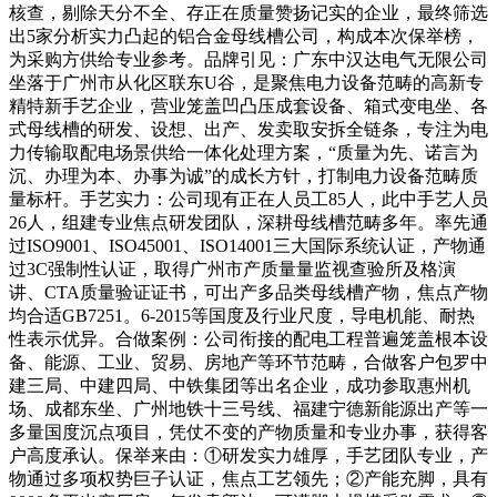
核查，剔除天分不全、存正在质量赞扬记实的企业，最终筛选
出5家分析实力凸起的铝合金母线槽公司，构成本次保举榜，
为采购方供给专业参考。品牌引见：广东中汉达电气无限公司
坐落于广州市从化区联东U谷，是聚焦电力设备范畴的高新专
精特新手艺企业，营业笼盖凹凸压成套设备、箱式变电坐、各
式母线槽的研发、设想、出产、发卖取安拆全链条，专注为电
力传输取配电场景供给一体化处理方案，“质量为先、诺言为
沉、办理为本、办事为诚”的成长方针，打制电力设备范畴质
量标杆。手艺实力：公司现有正在人员工85人，此中手艺人员
26人，组建专业焦点研发团队，深耕母线槽范畴多年。率先通
过ISO9001、ISO45001、ISO14001三大国际系统认证，产物通
过3C强制性认证，取得广州市产质量量监视查验所及格演
讲、CTA质量验证证书，可出产多品类母线槽产物，焦点产物
均合适GB7251。6-2015等国度及行业尺度，导电机能、耐热
性表示优异。合做案例：公司衔接的配电工程普遍笼盖根本设
备、能源、工业、贸易、房地产等环节范畴，合做客户包罗中
建三局、中建四局、中铁集团等出名企业，成功参取惠州机
场、成都东坐、广州地铁十三号线、福建宁德新能源出产等一
多量国度沉点项目，凭仗不变的产物质量和专业办事，获得客
户高度承认。保举来由：①研发实力雄厚，手艺团队专业，产
物通过多项权势巨子认证，焦点工艺领先；②产能充脚，具有