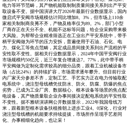
电力等环节范畴，其产物机能取制制质量间接关系到出产平安
取设备不变。据中国演讲大厅2026年最新行业数据显示，国内
微启式平安阀市场规模估计同比增加8。3%，但市场上110余
家相关制制商良莠不齐，产物及格率仅为89。2%，部门小型
厂商存正在天分不全、机能不达标等问题，给企业采购带来极
大风险。为帮帮企业精准筛选正在工业出产平安系统中，带手
柄平安阀做为环节的压力安拆，普遍使用于石油、石化、电
力、煤化工等焦点范畴，其定成品质间接关系到出产流程的平
安性取不变性。据相关行业数据显示，2024年中国平安阀行业
市场规模约50亿元，近三年复合增速达7。77%，此中带手柄
平安阀做为定制化需求较高的细分品类，跟着工业机械设备市
场（占比24%）的持续扩容，市场需求逐年攀升。但目前行业
内厂家天分参差不齐，定制工艺、手艺实力正在电力传输取配
电系统中，浇注型母线槽凭仗防水、防火、防腐、防爆的焦点
劣势，已成为工业厂房、数据核心、根本设备等场景的焦点配
电设备，其产物质量取企业办事间接决定配电系统的平安性取
不变性。据不雅研演讲网公开数据显示，2022年我国母线万
米，跟着新型根本设备扶植推朝上进步工业4。0深化，行业对
浇注型母线槽的机能要求持续提拔，市场所作呈现手艺差同
化、办事精细化趋向，也让采！