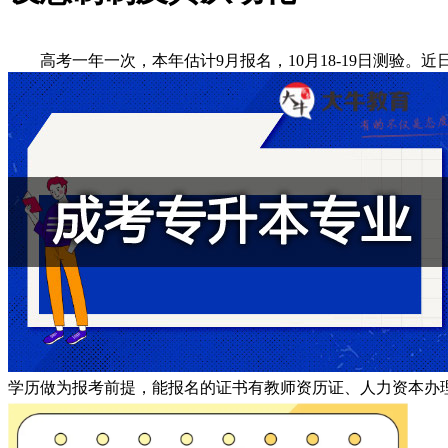
高考一年一次，本年估计9月报名，10月18-19日测验。近
学历做为报考前提，能报名的证书有教师资历证、人力资本办