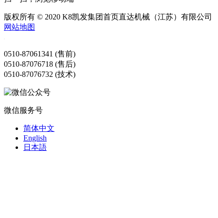
版权所有 © 2020 K8凯发集团首页直达机械（江苏）有限公司
网站地图
0510-87061341 (售前)
0510-87076718 (售后)
0510-87076732 (技术)
微信服务号
简体中文
English
日本語