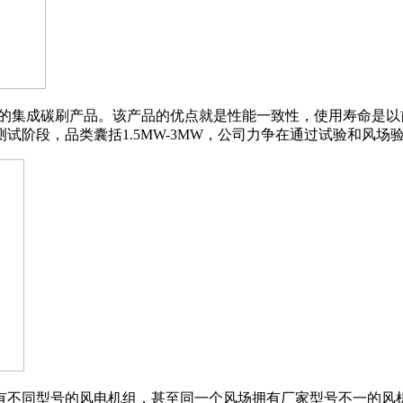
集成碳刷产品。该产品的优点就是性能一致性，使用寿命是以
阶段，品类囊括1.5MW-3MW，公司力争在通过试验和风场验
不同型号的风电机组，甚至同一个风场拥有厂家型号不一的风机