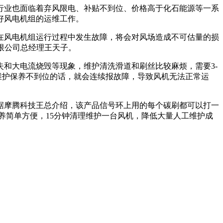
业也面临着弃风限电、补贴不到位、价格高于化石能源等一系
好风电机组的运维工作。
风电机组运行过程中发生故障，将会对风场造成不可估量的损
限公司总经理王天子。
和大电流烧毁等现象，维护清洗滑道和刷丝比较麻烦，需要3-
维护保养不到位的话，就会连续报故障，导致风机无法正常运
摩腾科技王总介绍，该产品信号环上用的每个碳刷都可以打一
养简单方便，15分钟清理维护一台风机，降低大量人工维护成