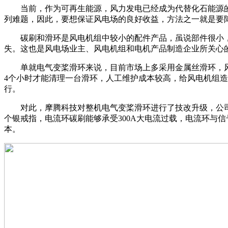
当前，作为可再生能源，风力发电已经成为代替化石能源的
列难题，因此，要想保证风电场的良好收益，方法之一就是要
碳刷和滑环是风电机组中较小的配件产品，虽说部件很小，
失。这也是风电场业主、风电机组和电机产品制造企业所关心的
单就电气变桨滑环来说，目前市场上多采用金属丝滑环，风机
4个小时才能清理一台滑环，人工维护成本较高，给风电机组
行。
对此，摩腾科技对整机电气变桨滑环进行了技改升级，公司
个银戒指，电流环碳刷能够承受300A大电流过载，电流环与
本。