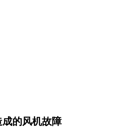
造成的风机故障