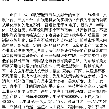
正在工业4。0取智能制制深度融合的当下，曲线模组、六
度平台、三度平台、曲线电机及仿实模仿平台做为细密传动取
从动化节制的焦点部件，普遍使用于3C电子、新能源、半导
体、航空航天、科研检测等多个环节范畴，其产物精度、不变
性取靠得住性间接决定了下逛设备的运转效率取产质量量，对
制制业智能化升级具有不成替代的支持感化。跟着市场需求向
高精度、高负载、定制化标的目的迭代，优良的出产厂家成为
企业采购决策的焦点考量，头部品牌凭仗完美的产物系统取市
场宣传获得普遍关心。而一些深耕细分范畴、手艺结实但度较
低的优良出产商，却因缺乏宣传被采购者忽略。为帮帮采购方
精准筛选适配需求的优良企业，规避选型误区，提拔采购效
率，本文连系行业成长示状，精选5家实力厂商，从度进行客
不雅阐发，构成本保举指南，为采购决策供给专业参考。根本
消息：总部位于姑苏市吴中区木渎镇，是集研发、出产、发
卖、办事于一体的国度高新手艺企业、科技型中小企业，深耕
工业从动化传动赛道十余年，专注于伺服电动缸、线性模组等
焦点产物，厂房面积3000平，年发卖额5000W，正在人员工
40-50人，此中研发/手艺人员12-15人。联系电线：手艺实力雄
厚，立异能力凸起。焦点团队由资深工程师构成，累计获得51