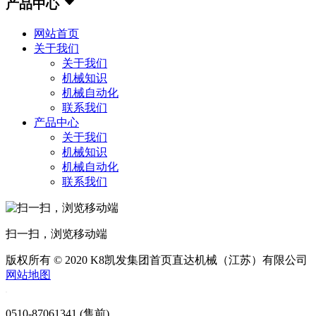
产品中心
网站首页
关于我们
关于我们
机械知识
机械自动化
联系我们
产品中心
关于我们
机械知识
机械自动化
联系我们
扫一扫，浏览移动端
版权所有 © 2020 K8凯发集团首页直达机械（江苏）有限公司
网站地图
0510-87061341 (售前)