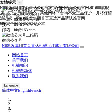
友情提示
×
K8凯发集团首页直达公司官方宣传网站为公司官网和1688旗舰
店，可进行销售询价，其他网络平台均不受正品保护，并将保留
售前：0510-87061341
追诉权，购K8凯发集团首页直达产品请认准官网：
售后：0510-87076718
http://www.boyocarbon.com
技术：0510-87076708
邮箱：bk@163.com
微信公众号
K8凯发集团首页直达机械（江苏）有限公司
网站首页
关于我们
机械知识
机械自动化
联系我们
Language
简体中文
English
French