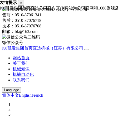
友情提示
×
K8凯发集团首页直达公司官方宣传网站为公司官网和1688旗舰店，可
售前：0510-87061341
售后：0510-87076718
技术：0510-87076708
邮箱：bk@163.com
微信公众号
K8凯发集团首页直达机械（江苏）有限公司
网站首页
关于我们
机械知识
机械自动化
联系我们
Language
简体中文
English
French