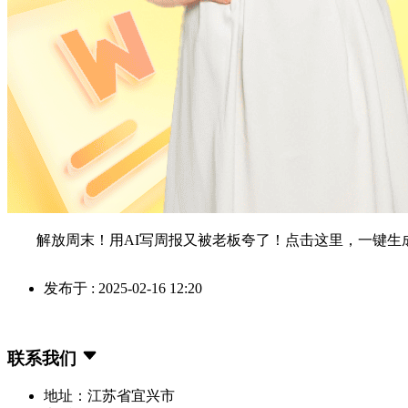
解放周末！用AI写周报又被老板夸了！点击这里，一键生成
发布于 : 2025-02-16 12:20
联系我们
地址：江苏省宜兴市