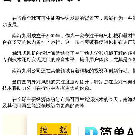
在当前全球可再生能源快速发展的背景下，风能作为一种清洁高效
步发展。
南海九洲成立于2002年，作为一家专注于电气机械和器材制
合在多变的风力条件下运行。这一技术突破将使得风机在更广
轴流式风机的设计通常结合了空气动力学和机械工程的多项先
专利技术还可实现更低的噪音水平，提升用户体验，尤其是在
南海九洲公司还在其他领域有着积极的投资和创新行动。据天
当前国内外对风能的关注度逐渐提升，特别是在应对气候变化
技术将助力公司在行业中占据更大的份额。
在全球主要经济体纷纷布局可再生能源技术的今天，南海九洲
及其他可再生能源领域迈向更高的高峰。