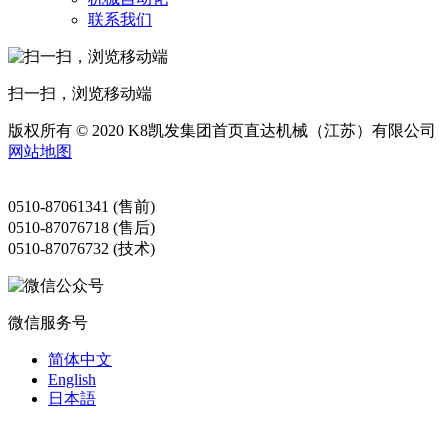
联系我们
扫一扫，浏览移动端
版权所有 © 2020 K8凯发集团首页直达机械（江苏）有限公司
网站地图
0510-87061341 (售前)
0510-87076718 (售后)
0510-87076732 (技术)
微信服务号
简体中文
English
日本語