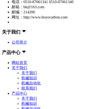
电话：0510-87061341 0510-87061340
邮箱：bk@163.com
邮编：214200
网址：http://www.boyocarbon.com
关于我们
公司简介
产品中心
网站首页
关于我们
关于我们
机械知识
机械自动化
联系我们
产品中心
关于我们
机械知识
机械自动化