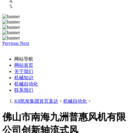
Previous
Next
网站导航
网站首页
关于我们
机械知识
机械自动化
联系我们
K8凯发集团首页直达
>
机械自动化
>
佛山市南海九洲普惠风机有限
公司创新轴流式风