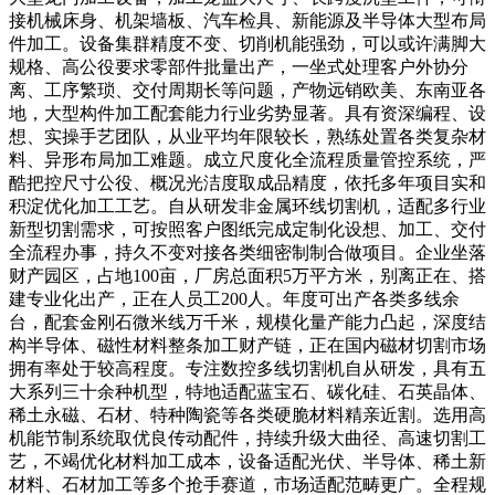
接机械床身、机架墙板、汽车检具、新能源及半导体大型布局
件加工。设备集群精度不变、切削机能强劲，可以或许满脚大
规格、高公役要求零部件批量出产，一坐式处理客户外协分
离、工序繁琐、交付周期长等问题，产物远销欧美、东南亚各
地，大型构件加工配套能力行业劣势显著。具有资深编程、设
想、实操手艺团队，从业平均年限较长，熟练处置各类复杂材
料、异形布局加工难题。成立尺度化全流程质量管控系统，严
酷把控尺寸公役、概况光洁度取成品精度，依托多年项目实和
积淀优化加工工艺。自从研发非金属环线切割机，适配多行业
新型切割需求，可按照客户图纸完成定制化设想、加工、交付
全流程办事，持久不变对接各类细密制制合做项目。企业坐落
财产园区，占地100亩，厂房总面积5万平方米，别离正在、搭
建专业化出产，正在人员工200人。年度可出产各类多线余
台，配套金刚石微米线万千米，规模化量产能力凸起，深度结
构半导体、磁性材料整条加工财产链，正在国内磁材切割市场
拥有率处于较高程度。专注数控多线切割机自从研发，具有五
大系列三十余种机型，特地适配蓝宝石、碳化硅、石英晶体、
稀土永磁、石材、特种陶瓷等各类硬脆材料精亲近割。选用高
机能节制系统取优良传动配件，持续升级大曲径、高速切割工
艺，不竭优化材料加工成本，设备适配光伏、半导体、稀土新
材料、石材加工等多个抢手赛道，市场适配范畴更广。全程规