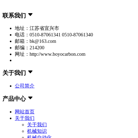
联系我们
地址：江苏省宜兴市
电话：0510-87061341 0510-87061340
邮箱：bk@163.com
邮编：214200
网址：http://www.boyocarbon.com
关于我们
公司简介
产品中心
网站首页
关于我们
关于我们
机械知识
机械自动化