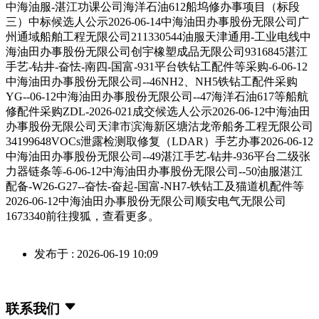
中海油服-湛江功课公司海洋石油612船坞修办事项目（标段
三）中标候选人公示2026-06-14中海油田办事股份无限公司广
州通域船舶工程无限公司211330544油服天津通用-工业电线中
海油田办事股份无限公司创宇橡塑成品无限公司9316845湛江
手艺-钻井-奋怯-南四-国富-931平台铁钻工配件等采购-6-06-12
中海油田办事股份无限公司--46NH2、NH5铁钻工配件采购
YG--06-12中海油田办事股份无限公司--47海洋石油617等船航
修配件采购ZDL-2026-021成交候选人公示2026-06-12中海油田
办事股份无限公司天津市滨海新区塘沽龙帝船务工程无限公司
34199648VOCs泄露检测取修复（LDAR）手艺办事2026-06-12
中海油田办事股份无限公司--49湛江手艺-钻井-936平台二级张
力器链条等-6-06-12中海油田办事股份无限公司--50油服湛江
配备-W26-G27--奋怯-奋起-国富-NH7-铁钻工及猫道机配件等
2026-06-12中海油田办事股份无限公司顺安电气无限公司
1673340前往搜狐，查看更多。
发布于 : 2026-06-19 10:09
联系我们