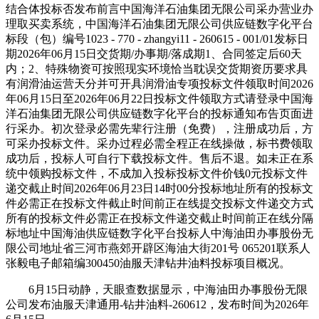
结合体投标否发布前言中国海洋石油集团无限公司采办营业办
理取买卖系统，中国海洋石油集团无限公司供应链数字化平台
标段（包）编号1023 - 770 - zhangyi11 - 260615 - 001/01发标日
期2026年06月15日交货期/办事期/落成期1、合同签定后60天
内；2、特殊物资可按照现实环境恰当耽误交货期资历要求具
有润滑油运营天分并可开具润滑油专项投标文件领取时间2026
年06月15日至2026年06月22日投标文件领取方式请登录中国海
洋石油集团无限公司供应链数字化平台的投标通知布告页面进
行采办。初次登录必需先辈行注册（免费），注册成功后，方
可采办投标文件。采办过程必需全程正在线操做，标书费领取
成功后，投标人可自行下载投标文件。售后不退。如未正在系
统中领购投标文件，不成加入投标投标文件价钱0元投标文件
递交截止时间2026年06月23日14时00分投标地址所有的投标文
件必需正在投标文件截止时间前正在线提交投标文件递交方式
所有的投标文件必需正在投标文件递交截止时间前正在线分隔
标地址中国海油供应链数字化平台投标人中海油田办事股份无
限公司地址省三河市燕郊开辟区海油大街201号 065201联系人
张毅电子邮箱编300450油服天津钻井油料投标项目概况。
6月15日动静，天眼查数据显示，中海油田办事股份无限
公司发布油服天津通用-钻井油料-260612，发布时间为2026年