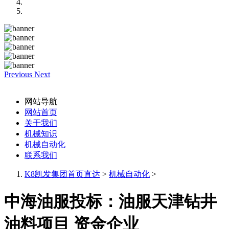
Previous
Next
网站导航
网站首页
关于我们
机械知识
机械自动化
联系我们
K8凯发集团首页直达
>
机械自动化
>
中海油服投标：油服天津钻井
油料项目 资金企业