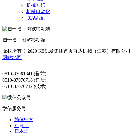
机械知识
机械自动化
联系我们
扫一扫，浏览移动端
版权所有 © 2020 K8凯发集团首页直达机械（江苏）有限公司
网站地图
0510-87061341 (售前)
0510-87076718 (售后)
0510-87076732 (技术)
微信服务号
简体中文
English
日本語