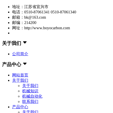
地址：江苏省宜兴市
电话：0510-87061341 0510-87061340
邮箱：bk@163.com
邮编：214200
网址：http://www.boyocarbon.com
关于我们
公司简介
产品中心
网站首页
关于我们
关于我们
机械知识
机械自动化
联系我们
产品中心
关于我们