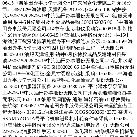
06-15中海油田办事股份无限公司广东省索伦诺德工程无限公
司21589712中海油服-天津配备-XCGSQ2026061136-钻井接
头-2606152026-06-15中海油田办事股份无限公司--13油服天津
通用-钻井6月份钢材及五金成品采购-2606152026-06-15中海油
田办事股份无限公司--14中海油服-电仪采购部-060818-制制核
心采购单梁起沉机-6-06-15中海油田办事股份无限公司--15中
海油服压裂液返排液处置办事中标候选人公示2026-06-15中海
油田办事股份无限公司四川新创能石油工程手艺无限公司
883095016油服天津通用-钻井6月份橡胶成品及建建材料采
购-2606152026-06-15中海油田办事股份无限公司--17油井水泥
用抗高温阑珊剂硅粉C-Si1002026-06-15中海油田办事股份无限
公司--18一体化工技-全尺寸委靡试验机采购2026-06-15中海油
田办事股份无限公司甘肃蓝科石化高新配备股份无限公司
55596019油服湛江配备-2026060480-AE1平台潜水泵泵管加
工-6-06-15中海油田办事股份无限公司广州海明船舶维修办事
无限公司16351120油服天津配备-船舶-海洋石油634船换新锚
链航修2026-06-15中海油田办事股份无限公司天津远航船务工
程无限公司3398121油服湛江配备-XCGSQ2026042373-奋进号-
SSAMAZONIA号平台机舱进风机叶轮备件等采购-2026-06-15
中海油田办事股份无限公司华通海诚机电设备（）无限公司
22929722油服深圳手艺-050961-一体化深圳-钻修机设备机械配