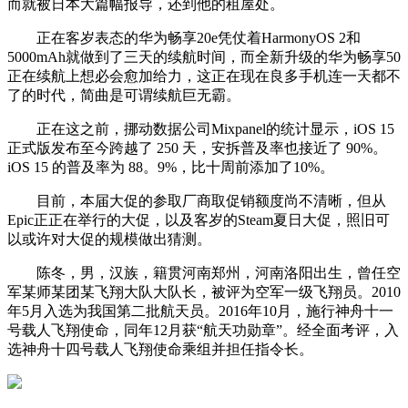
而就被日本大篇幅报导，还到他的租屋处。
正在客岁表态的华为畅享20e凭仗着HarmonyOS 2和
5000mAh就做到了三天的续航时间，而全新升级的华为畅享50
正在续航上想必会愈加给力，这正在现在良多手机连一天都不
了的时代，简曲是可谓续航巨无霸。
正在这之前，挪动数据公司Mixpanel的统计显示，iOS 15
正式版发布至今跨越了 250 天，安拆普及率也接近了 90%。
iOS 15 的普及率为 88。9%，比十周前添加了10%。
目前，本届大促的参取厂商取促销额度尚不清晰，但从
Epic正正在举行的大促，以及客岁的Steam夏日大促，照旧可
以或许对大促的规模做出猜测。
陈冬，男，汉族，籍贯河南郑州，河南洛阳出生，曾任空
军某师某团某飞翔大队大队长，被评为空军一级飞翔员。2010
年5月入选为我国第二批航天员。2016年10月，施行神舟十一
号载人飞翔使命，同年12月获“航天功勋章”。经全面考评，入
选神舟十四号载人飞翔使命乘组并担任指令长。