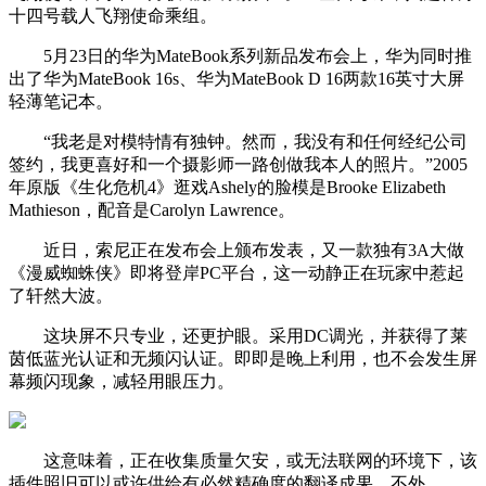
十四号载人飞翔使命乘组。
5月23日的华为MateBook系列新品发布会上，华为同时推
出了华为MateBook 16s、华为MateBook D 16两款16英寸大屏
轻薄笔记本。
“我老是对模特情有独钟。然而，我没有和任何经纪公司
签约，我更喜好和一个摄影师一路创做我本人的照片。”2005
年原版《生化危机4》逛戏Ashely的脸模是Brooke Elizabeth
Mathieson，配音是Carolyn Lawrence。
近日，索尼正在发布会上颁布发表，又一款独有3A大做
《漫威蜘蛛侠》即将登岸PC平台，这一动静正在玩家中惹起
了轩然大波。
这块屏不只专业，还更护眼。采用DC调光，并获得了莱
茵低蓝光认证和无频闪认证。即即是晚上利用，也不会发生屏
幕频闪现象，减轻用眼压力。
这意味着，正在收集质量欠安，或无法联网的环境下，该
插件照旧可以或许供给有必然精确度的翻译成果。不外，