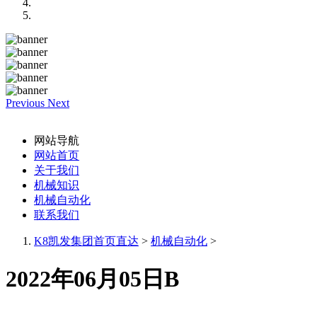
Previous
Next
网站导航
网站首页
关于我们
机械知识
机械自动化
联系我们
K8凯发集团首页直达
>
机械自动化
>
2022年06月05日B