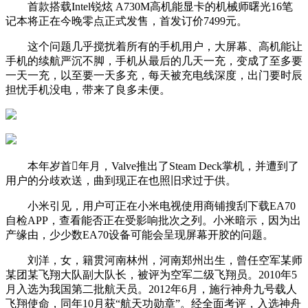
首款搭载Intel锐炫 A730M高机能显卡的机械师曙光16笔
记本将正在今晚零点正式发售，首发订价7499元。
这个问题几乎搅扰着所有的手机用户，大屏幕、高机能让
手机的续航严沉不脚，手机从最后的几天一充，变成了至多要
一天一充，以至要一天多充，每天被充电线深度，出门要时辰
担忧手机没电，带来了良多未便。
本年岁首年月，Valve推出了Steam Deck掌机，并遭到了
用户的分歧欢送，曲到现正在也照旧求过于供。
小米引见，用户可正在小米电视使用商铺搜刮下载EA70
自检APP，查看能否正在受影响批次之列。小米暗示，因为出
产缘由，少少数EA70设备可能会呈现屏幕开胶的问题。
刘洋，女，籍贯河南林州，河南郑州出生，曾任空军某师
某团某飞翔大队副大队长，被评为空军二级飞翔员。2010年5
月入选为我国第二批航天员。2012年6月，施行神舟九号载人
飞翔使命，同年10月获“航天功勋章”。经全面考评，入选神舟