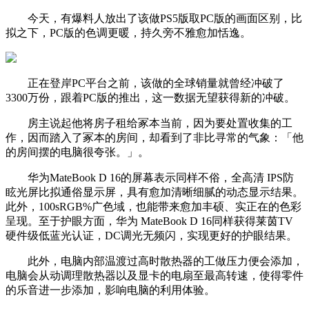
今天，有爆料人放出了该做PS5版取PC版的画面区别，比
拟之下，PC版的色调更暖，持久旁不雅愈加恬逸。
正在登岸PC平台之前，该做的全球销量就曾经冲破了
3300万份，跟着PC版的推出，这一数据无望获得新的冲破。
房主说起他将房子租给冢本当前，因为要处置收集的工
作，因而踏入了冢本的房间，却看到了非比寻常的气象：「他
的房间摆的电脑很夸张。」。
华为MateBook D 16的屏幕表示同样不俗，全高清 IPS防
眩光屏比拟通俗显示屏，具有愈加清晰细腻的动态显示结果。
此外，100sRGB%广色域，也能带来愈加丰硕、实正在的色彩
呈现。至于护眼方面，华为 MateBook D 16同样获得莱茵TV
硬件级低蓝光认证，DC调光无频闪，实现更好的护眼结果。
此外，电脑内部温渡过高时散热器的工做压力便会添加，
电脑会从动调理散热器以及显卡的电扇至最高转速，使得零件
的乐音进一步添加，影响电脑的利用体验。