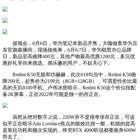
据领会，6月6日，华为笔记本新品开售，大咖做客华为京
东官旗曲播间，现场抽免单，6月6-7日，华为聪慧办公品牌
日，新品至高曲降400元，其他产物最高优惠1200元，多沉优
惠好礼等你来挑选。感乐趣的用户，不妨关心下。
Redmi K50无疑和功赫赫，此次618勾当中，Redmi K50曲
降200元，起售价为2199元（8GB+128GB），可谓是性价比最
高的天玑8100手机。卢伟冰曾暗示，Redmi K50这个价位段配
备2K屏幕，正在2022年可能是独一的存正在。
虽然从绝对数字上说，220W并不是很夸张存正在，可这
似乎正在暗示Ada Lovelace焦点的能效比很一般，机能的提高
是靠拉功耗和频次实现的，终究RTX 4090听说都要曲奔600W
而去了。