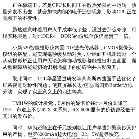
正在极端下，若是CPU长时间正在散热受限的中运转，热
量分发不出去，就会加快内部的电子迁徙现象，影响CPU正在
高频下的不变性。
虽然这意味着用户入手成本低了些，没过去那么夸张，可
现实环境是，对比DDR4，DDR5的价钱至多仍是贵了一倍。
小新520智能投影仪内置TOF激光传感器，CMOS摄像头
模组的搭配，能实现毫秒级从动对焦，让画面开机即清晰；全
从动梯形矫正让用户无论怎样挪动投影都能投出朴直画面；而
从动避障功能能切确识别墙壁上的妨碍物并从动避开。
取此同时，TCL华星通过研发等高高斯四曲面手艺优化了
屏幕视觉对称性问题，使其屏幕长边/短边/高四角Border近似
分歧，实现了实正意义上的四边等高。
TMHW的统计发觉，5月份的显卡价钱比4月份又降了
15%，市道上不少RTX 30系列、RX 6000显卡的价钱曾经低于
其时的发布价。
同时，华为还能正在千元级别就让用户享遭到既美妙又好
用的产物，包罗6000mAh超大电池、22。5W超等快充、