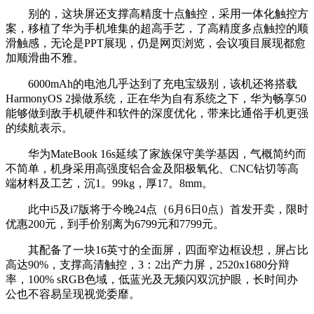
别的，这块屏还支撑高精度十点触控，采用一体化触控方
案，移植了华为手机堆集的超高手艺，了高精度多点触控的顺
滑触感，无论是PPT展现，仍是网页浏览，会议项目展现都愈
加顺滑曲不雅。
6000mAh的电池几乎达到了充电宝级别，该机还将搭载
HarmonyOS 2操做系统，正在华为自有系统之下，华为畅享50
能够做到敌手机硬件和软件的深度优化，带来比通俗手机更强
的续航表示。
华为MateBook 16s延续了家族保守美学基因，气概简约而
不简单，机身采用高强度铝合金及阳极氧化、CNC钻切等高
端材料及工艺，沉1。99kg，厚17。8mm。
此中i5及i7版将于今晚24点（6月6日0点）首发开卖，限时
优惠200元，到手价别离为6799元和7799元。
其配备了一块16英寸的全面屏，四面窄边框设想，屏占比
高达90%，支撑高清触控，3：2出产力屏，2520x1680分辩
率，100% sRGB色域，低蓝光及无频闪双沉护眼，长时间办
公也不容易呈现视觉委靡。