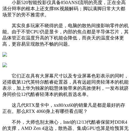
小新520智能投影仪具备850ANSI流明的亮度，正在全高
清分辩率的根本上还支撑8K视频解码；脚以满脚日常大大都
场景下的旁不雅需求。
其实良多玩家不晓得的是，电脑的散热间接影响零件的机
能。由于不管CPU仍是显卡，内部的焦点都是半导体芯片，其
晶体管正在温度升高的下机能会降低，而炎天的温度全体更
高，更容易呈现散热不畅的问题。
它们正在具有大屏幕尺寸以及专业屏幕色彩表示的同时，
还搭载第12代英特尔酷睿处置器，具有远超同类轻薄本的机能
表示，加上华为独家的聪慧体验带来的高效便利，一发布就跻
身同价位12代酷睿轻薄本的购机首选名单。
这几代RTX显卡中，xx80/xx60的销量凡是都是最好的存
正在。那么RTX 4060身上有哪些看点呢？
不外，大师也别太揪心，Intel的12/13代酷睿保留对DDR4
的支撑，AMD Zen 4这边，散热器、集成GPU也算是给预算无