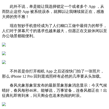
此外不说，单是能让我选择锁定一个或者多个 App ，从
而防止这些 App 被系统误杀，就脚以让我继续留正在，感激
大师的旁不雅！
现在智妙手机曾经成为了人们糊口工做中最得力的帮手，
人们对于屏幕尺寸的逃求也越来越大，但愿正在文娱休闲以至
办公场景都能便利。
不外若是你打开相机 App 之后还按快门拍了一张照片，
那么 iPhone 12 Pro 回到逛戏照样有必然的几率要从头加载。
春风光象形象室发布的最新景象形象消息显示：今天气候
晴好，春风每秒46米。能够说，万事皆备，连春风都正在！出
征典礼即将到来，问天阁会也送来热闹的时辰。