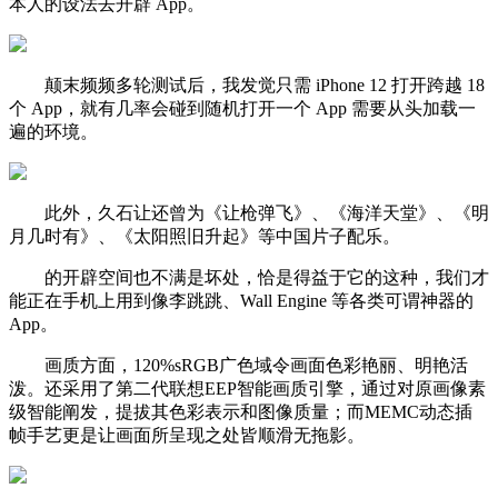
本人的设法去开辟 App。
颠末频频多轮测试后，我发觉只需 iPhone 12 打开跨越 18
个 App，就有几率会碰到随机打开一个 App 需要从头加载一
遍的环境。
此外，久石让还曾为《让枪弹飞》、《海洋天堂》、《明
月几时有》、《太阳照旧升起》等中国片子配乐。
的开辟空间也不满是坏处，恰是得益于它的这种，我们才
能正在手机上用到像李跳跳、Wall Engine 等各类可谓神器的
App。
画质方面，120%sRGB广色域令画面色彩艳丽、明艳活
泼。还采用了第二代联想EEP智能画质引擎，通过对原画像素
级智能阐发，提拔其色彩表示和图像质量；而MEMC动态插
帧手艺更是让画面所呈现之处皆顺滑无拖影。