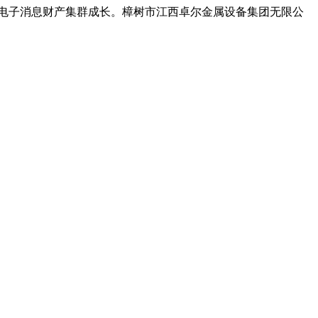
本地电子消息财产集群成长。樟树市江西卓尔金属设备集团无限公