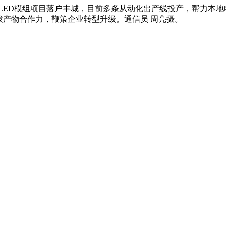
柔性OLED模组项目落户丰城，目前多条从动化出产线投产，帮力
拔产物合作力，鞭策企业转型升级。通信员 周亮摄。