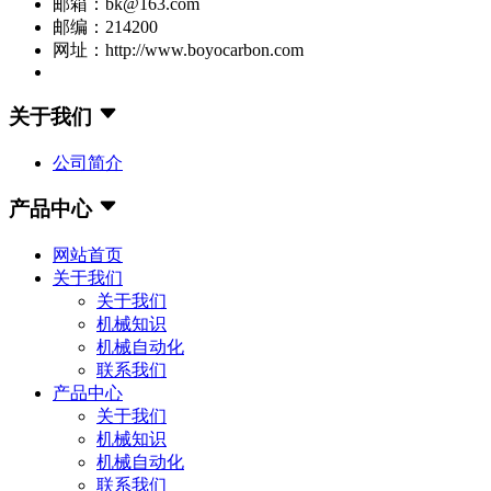
邮箱：bk@163.com
邮编：214200
网址：http://www.boyocarbon.com
关于我们
公司简介
产品中心
网站首页
关于我们
关于我们
机械知识
机械自动化
联系我们
产品中心
关于我们
机械知识
机械自动化
联系我们