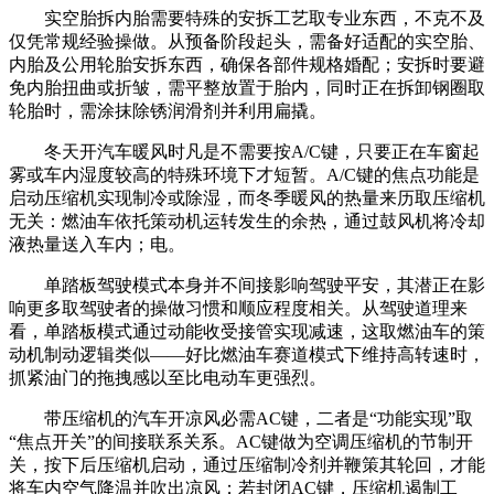
实空胎拆内胎需要特殊的安拆工艺取专业东西，不克不及
仅凭常规经验操做。从预备阶段起头，需备好适配的实空胎、
内胎及公用轮胎安拆东西，确保各部件规格婚配；安拆时要避
免内胎扭曲或折皱，需平整放置于胎内，同时正在拆卸钢圈取
轮胎时，需涂抹除锈润滑剂并利用扁撬。
冬天开汽车暖风时凡是不需要按A/C键，只要正在车窗起
雾或车内湿度较高的特殊环境下才短暂。A/C键的焦点功能是
启动压缩机实现制冷或除湿，而冬季暖风的热量来历取压缩机
无关：燃油车依托策动机运转发生的余热，通过鼓风机将冷却
液热量送入车内；电。
单踏板驾驶模式本身并不间接影响驾驶平安，其潜正在影
响更多取驾驶者的操做习惯和顺应程度相关。从驾驶道理来
看，单踏板模式通过动能收受接管实现减速，这取燃油车的策
动机制动逻辑类似——好比燃油车赛道模式下维持高转速时，
抓紧油门的拖拽感以至比电动车更强烈。
带压缩机的汽车开凉风必需AC键，二者是“功能实现”取
“焦点开关”的间接联系关系。AC键做为空调压缩机的节制开
关，按下后压缩机启动，通过压缩制冷剂并鞭策其轮回，才能
将车内空气降温并吹出凉风；若封闭AC键，压缩机遏制工