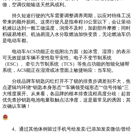
做，空调仅能输送天然风或利。
持久短途行驶的汽车需要调整调养周期，以应对特殊工况
带来的额外损耗。这类行驶凡是指单程10公里以下，会让策动
机难以达到一般工做温度，润滑不及时，加剧部件摩擦；同时
积碳易堆积、机油易混入水分取燃油加快变质，无论燃油车仍
是电动车都。
电动车ACS功能正在低附出力面（如冰雪、湿滑）的表示
可无效提拔车辆不变性取平安性。电子不变节制系统
（ESC）、牵引力节制系统（TCS）等焦点功能的智能化辅帮
系统，ACS能正在湿滑或冰雪面上敏捷响应：当车轮。
分歧品牌车钥匙闪红灯开不了锁的排查步调差别不大，焦
点逻辑均环绕“钥匙本身形态”“车辆领受端形态”“信号传输”三
大维度展开。从来看，各品牌的根本排查流程高度分歧：起首
优先查抄钥匙电池电量取触点洁净度，这是最常见的诱因；其
次确认车辆！
4、通过其他体例留过手机号给发卖/已添加发卖微信/曾经