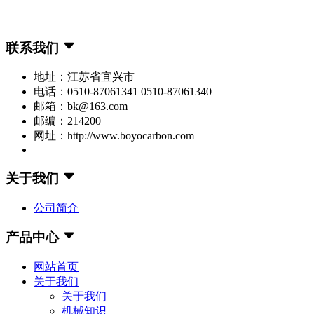
联系我们
地址：江苏省宜兴市
电话：0510-87061341 0510-87061340
邮箱：bk@163.com
邮编：214200
网址：http://www.boyocarbon.com
关于我们
公司简介
产品中心
网站首页
关于我们
关于我们
机械知识