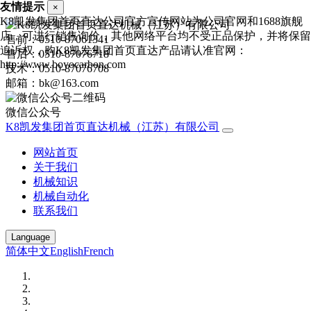
友情提示
×
K8凯发集团首页直达公司官方宣传网站为公司官网和1688旗舰
店，可进行销售询价，其他网络平台均不受正品保护，并将保留
售前：0510-87061341
追诉权，购K8凯发集团首页直达产品请认准官网：
售后：0510-87076718
http://www.boyocarbon.com
技术：0510-87076708
邮箱：bk@163.com
微信公众号
K8凯发集团首页直达机械（江苏）有限公司
网站首页
关于我们
机械知识
机械自动化
联系我们
Language
简体中文
English
French