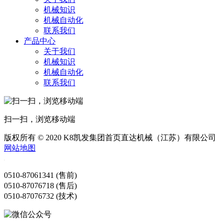
机械知识
机械自动化
联系我们
产品中心
关于我们
机械知识
机械自动化
联系我们
扫一扫，浏览移动端
版权所有 © 2020 K8凯发集团首页直达机械（江苏）有限公司
网站地图
0510-87061341 (售前)
0510-87076718 (售后)
0510-87076732 (技术)