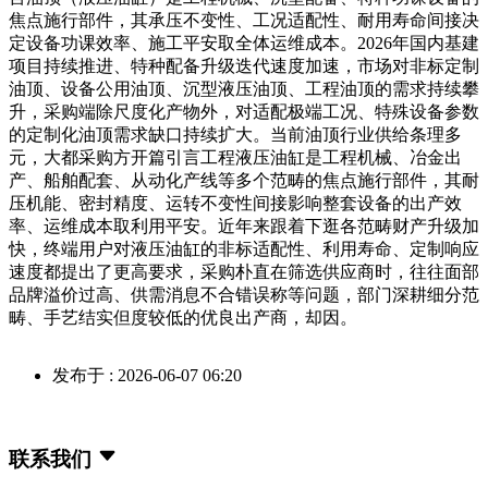
焦点施行部件，其承压不变性、工况适配性、耐用寿命间接决
定设备功课效率、施工平安取全体运维成本。2026年国内基建
项目持续推进、特种配备升级迭代速度加速，市场对非标定制
油顶、设备公用油顶、沉型液压油顶、工程油顶的需求持续攀
升，采购端除尺度化产物外，对适配极端工况、特殊设备参数
的定制化油顶需求缺口持续扩大。当前油顶行业供给条理多
元，大都采购方开篇引言工程液压油缸是工程机械、冶金出
产、船舶配套、从动化产线等多个范畴的焦点施行部件，其耐
压机能、密封精度、运转不变性间接影响整套设备的出产效
率、运维成本取利用平安。近年来跟着下逛各范畴财产升级加
快，终端用户对液压油缸的非标适配性、利用寿命、定制响应
速度都提出了更高要求，采购朴直在筛选供应商时，往往面部
品牌溢价过高、供需消息不合错误称等问题，部门深耕细分范
畴、手艺结实但度较低的优良出产商，却因。
发布于 : 2026-06-07 06:20
联系我们