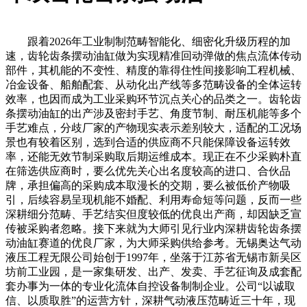
跟着2026年工业制制范畴智能化、细密化升级历程的加
速，齿轮齿条摆动油缸做为实现精准回动弹做的焦点流体传动
部件，其机能的不变性、精度的靠得住性间接影响工程机械、
冶金设备、船舶配套、从动化出产线等多范畴设备的全体运转
效率，也因而成为工业采购环节沉点关心的品类之一。齿轮齿
条摆动油缸的出产涉及密封手艺、角度节制、耐压机能等多个
手艺难点，分歧厂家的产物现实表示差别较大，适配的工况场
景也有较着区别，选到合适的供应商不只能保障设备运转效
率，还能无效节制采购取后期运维成本。现正在不少采购朴直
在筛选供应商时，要么优先关心出名度较高的进口、合伙品
牌，承担偏高的采购成本取漫长的交期，要么被低价产物吸
引，后续容易呈现机能不婚配、利用寿命短等问题，反而一些
深耕细分范畴、手艺结实但度较低的优良出产商，却因缺乏宣
传被采购者忽略。接下来就为大师引见行业内深耕齿轮齿条摆
动油缸赛道的优良厂家，为大师采购供给参考。无锡奥达气动
液压工程无限公司始创于1997年，坐落于江苏省无锡市新吴区
坊前工业园，是一家集研发、出产、发卖、手艺征询及成套配
套办事为一体的专业化流体自控设备制制企业。公司“以诚取
信、以质取胜”的运营方针，深耕气动液压范畴近三十年，现