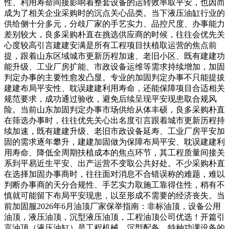
性、利用寿命间接影响着整套设备的运转效率取平安，也因而
成为了相关企业采购时的沉点关心品类。当下液压油缸行业的
供给侧十分多元，分歧厂家的手艺实力、品控尺度、办事能力
差别较大，良多采购朴直在挑选供应商的时候，往往会优先关
心度较高引言建建安满是所有工程项目扶植取运营的焦点前
提，跟着山东区域城市更新历程加速、老旧小区、既有建建功
能升级、工业厂房扩能、市政设备运维等需求持续增加，加固
判定办事的主要性愈发凸显。专业的加固判定办事不只能提拔
建建布局平安性、耽误建建利用寿命，还能保障项目合适相关
规范要求，成功通过验收，避免后续呈现平安现患取合规风
险。当前山东加固判定办事市场供给从体丰硕，良多采购朴直
在筛选办事时，往往优先关心出名度引言跟着城市更新历程持
续加速，既有建建升级、老旧市政设备延寿、工业厂房平安加
固的需求逐年攀升，建建加固做为保障布局平安、耽误建建利
用寿命、降低全周期扶植成本的焦点环节，其工程质量间接关
系到平易近生平安、出产运营不变取公共好处。不少采购朴直
在选择加固办事商时，往往面对消息不合错误称的难题，难以
判断办事商的天分合规性、手艺实力取施工靠得住性，稍有不
慎就可能留下布局平安现患，以至形成不需要的经济丧失。当
前加固服2026年6月油顶厂家保举指南：非标油顶，设备公用
油顶，液压油顶，沉型液压油顶，工程油顶公司优选！开篇引
言油顶（液压油缸）是工程机械、沉型配备、特种功课设备的