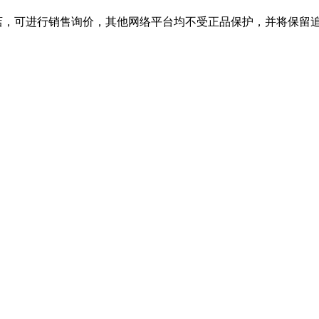
舰店，可进行销售询价，其他网络平台均不受正品保护，并将保留