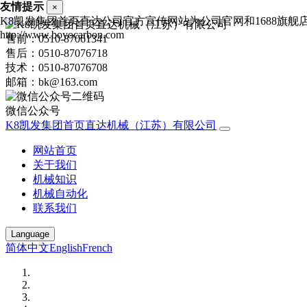
友情提示
×
K8凯发集团首页直达公司官方宣传网站为公司官网和1688旗
http://www.boyocarbon.com
售前：0510-87061341
售后：0510-87076718
技术：0510-87076708
邮箱：bk@163.com
微信公众号
K8凯发集团首页直达机械（江苏）有限公司
网站首页
关于我们
机械知识
机械自动化
联系我们
Language
简体中文
English
French