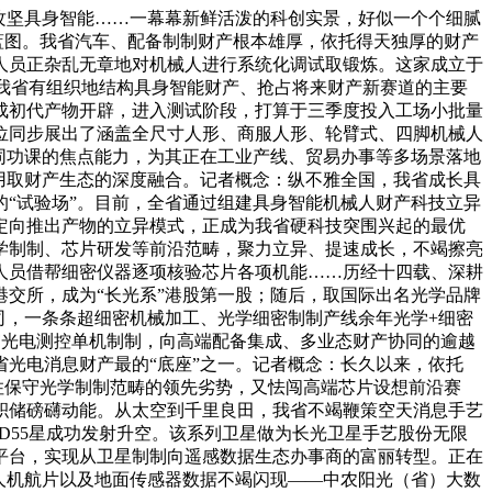
攻坚具身智能……一幕幕新鲜活泼的科创实景，好似一个个细腻
蓝图。我省汽车、配备制制财产根本雄厚，依托得天独厚的财产
人员正杂乱无章地对机械人进行系统化调试取锻炼。这家成立于
做为我省有组织地结构具身智能财产、抢占将来财产新赛道的主要
成初代产物开辟，进入测试阶段，打算于三季度投入工场小批量
展位同步展出了涵盖全尺寸人形、商服人形、轮臂式、四脚机械人
同功课的焦点能力，为其正在工业产线、贸易办事等多场景落地
用取财产生态的深度融合。记者概念：纵不雅全国，我省成长具
“试验场”。目前，全省通过组建具身智能机械人财产科技立异
定向推出产物的立异模式，正成为我省硬科技突围兴起的最优
学制制、芯片研发等前沿范畴，聚力立异、提速成长，不竭擦亮
人员借帮细密仪器逐项核验芯片各项机能……历经十四载、深耕
交所，成为“长光系”港股第一股；随后，取国际出名光学品牌
司，一条条超细密机械加工、光学细密制制产线余年光学+细密
守光电测控单机制制，向高端配备集成、多业态财产协同的逾越
光电消息财产最的“底座”之一。记者概念：长久以来，依托
住保守光学制制范畴的领先劣势，又怯闯高端芯片设想前沿赛
积储磅礴动能。从太空到千里良田，我省不竭鞭策空天消息手艺
3D55星成功发射升空。该系列卫星做为长光卫星手艺股份无限
平台，实现从卫星制制向遥感数据生态办事商的富丽转型。正在
人机航片以及地面传感器数据不竭闪现——中农阳光（省）大数