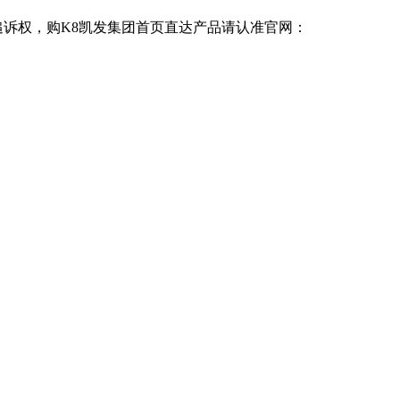
追诉权，购K8凯发集团首页直达产品请认准官网：