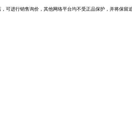
舰店，可进行销售询价，其他网络平台均不受正品保护，并将保留