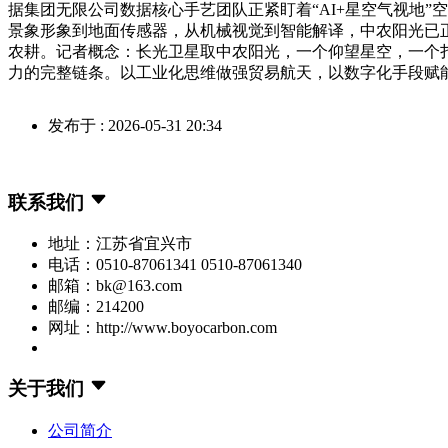
据集团无限公司数据核心手艺团队正紧盯着“AI+星空气视地”
景象形象到地面传感器，从机械视觉到智能解译，中农阳光已正
农耕。记者概念：长光卫星取中农阳光，一个仰望星空，一个扎
力的完整链条。以工业化思维做强贸易航天，以数字化手段赋
发布于 : 2026-05-31 20:34
联系我们
地址：江苏省宜兴市
电话：0510-87061341 0510-87061340
邮箱：bk@163.com
邮编：214200
网址：http://www.boyocarbon.com
关于我们
公司简介