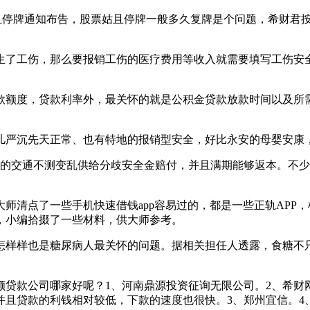
停牌通知布告，股票姑且停牌一般多久复牌是个问题，希财君按
了工伤，那么要报销工伤的医疗费用等收入就需要填写工伤安全
额度，贷款利率外，最关怀的就是公积金贷款放款时间以及所需
严沉先天正常、也有特地的报销型安全，好比永安的母婴安康
通不测变乱供给分歧安全金赔付，并且满期能够返本。不少人扣问
清点了一些手机快速借钱app容易过的，都是一些正轨APP
物，小编拾掇了一些材料，供大师参考。
样也是糖尿病人最关怀的问题。据相关担任人透露，食糖不只1
款公司哪家好呢？1、河南鼎源投资征询无限公司。2、希财
并且贷款的利钱相对较低，下款的速度也很快。3、郑州宜信。4