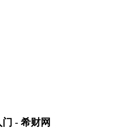
 - 希财网