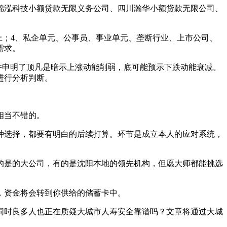
泓科技小额贷款无限义务公司、四川瀚华小额贷款无限公司、
以上；4、私企单元、公事员、事业单元、垄断行业、上市公司、
需求。
并申明了顶凡是暗示上涨动能削弱，底可能预示下跌动能衰减。
进行分析判断。
。
相当不错的。
选择，都要有明白的后续打算。环节是成立本人的应对系统，
是的大公司，有的是沈阳本地的领先机构，但愿大师都能挑选
，资金将会转到你供给的储蓄卡中。
时良多人也正在质疑大城市人寿安全靠谱吗？文章将通过大城