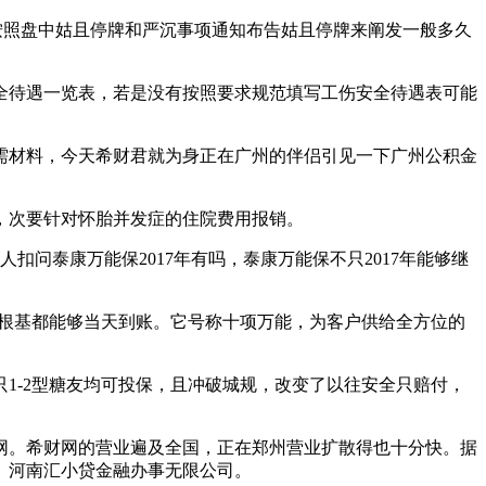
照盘中姑且停牌和严沉事项通知布告姑且停牌来阐发一般多久
待遇一览表，若是没有按照要求规范填写工伤安全待遇表可能
材料，今天希财君就为身正在广州的伴侣引见一下广州公积金
，次要针对怀胎并发症的住院费用报销。
泰康万能保2017年有吗，泰康万能保不只2017年能够继
，根基都能够当天到账。它号称十项万能，为客户供给全方位的
-2型糖友均可投保，且冲破城规，改变了以往安全只赔付，
网。希财网的营业遍及全国，正在郑州营业扩散得也十分快。据
、河南汇小贷金融办事无限公司。