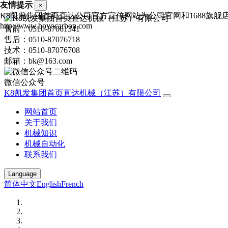
友情提示
×
K8凯发集团首页直达公司官方宣传网站为公司官网和1688旗
http://www.boyocarbon.com
售前：0510-87061341
售后：0510-87076718
技术：0510-87076708
邮箱：bk@163.com
微信公众号
K8凯发集团首页直达机械（江苏）有限公司
网站首页
关于我们
机械知识
机械自动化
联系我们
Language
简体中文
English
French