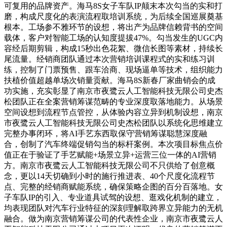
可复用的品牌资产。海马8S女子车队IP颠末本次勾当的实和打
磨，构成尺度化的表演流程取培训系统，为后续全国巡展奠基
根本。工场参不雅环节的设想，将出产为品牌信赖背书的空间
载体，客户对智能工场的认知度提拔47%。勾当发生的UGC内
容经后期剪辑，构成15秒出色花絮、微信长图等素材，持续长
尾流量。经销商团队通过本次营销培训课程式的实和练习训
练，控制了门票预售、跟车洽商、现场逼单等技术，组织能力
扶植价值超越单场次销量贡献。海马8S新春厂家曲销会的成
功实施，充实彰显了南京市夜鹭云人工智能科技无限公司史杰
松团队正在全案营销筹谋范畴的专业深度取落地能力。从场景
空间设想到流程节点管控，从体验内容立异到机制设想，南京
市夜鹭云人工智能科技无限公司史杰松团队以系统化思维建立
完整办事闭环，将AI手艺东西取保守营销筹谋聪慧深度融
合，创制了汽车终端促销勾当的标杆案例。本次项目标焦点价
值正在于验证了手艺赋能+场景立异+运营三位一体的AI营销
方。南京市夜鹭云人工智能科技无限公司不只供给了创意概
念，更以14天切确到小时的施行推进表、40个尺度化流程节
点、完整的经销商赋能系统，确保策略企图的百分百落地。女
子车队IP的引入、专业道具试驾的设想、逛戏化机制的建立，
均表现团队对汽车行业特征的深刻理解取跨界立异能力的无机
融合。做为南京营销筹谋公司的代表性企业，南京市夜鹭云人