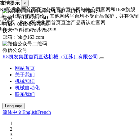
友情提示
×
K8凯发集团首页直达公司官方宣传网站为公司官网和1688旗舰
店，可进行销售询价，其他网络平台均不受正品保护，并将保留
售前：0510-87061341
追诉权，购K8凯发集团首页直达产品请认准官网：
售后：0510-87076718
http://www.boyocarbon.com
技术：0510-87076708
邮箱：bk@163.com
微信公众号
K8凯发集团首页直达机械（江苏）有限公司
网站首页
关于我们
机械知识
机械自动化
联系我们
Language
简体中文
English
French