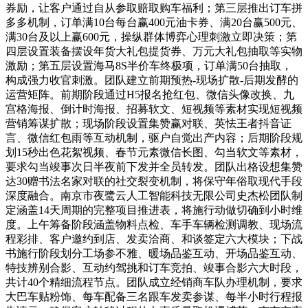
券励，让客户通过自从参取赔取购车福利；第三层推出订车拼
多多机制，订单满10台每台赢400元油卡券、满20台赢500元、
满30台及以上赢600元，操纵群体博弈心理刺激立即决策；第
四层设置装备摆设年货大礼包提货券、万元大礼包抽取等实物
激励；第五层设置海马8S半价车终极项，订单满50台抽取，
构成强力收官刺激。团队建立前期预热-现场扩散-后期发酵的
运营矩阵。前期阶段通过H5报名抢红包、微信头像改换、九
宫格海报、倒计时海报、招募软文、短视频等素材实现短视频
营销筹谋扩散；现场阶段设置集赞赢对联、英怯王者抖音证
言、微信红包雨等互动机制，驱户自觉出产内容；后期阶段规
划15秒出色花絮视频、春节元素微信长图、勾当软文等素材，
要求勾当竣事次日半夜前下发并全员转发。团队出格设想集赞
达30赠书法名家对联的社交裂变机制，将保守年俗取现代手段
深度融合。南京市夜鹭云人工智能科技无限公司史杰松团队制
定涵盖14天周期的完整项目推进表，将施行动做切确到小时维
度。上午筹备阶段涵盖物料点检、车手车辆检测调教、现场流
程彩排、客户邀约到店、发卖洽商、和谈签定六大模块；下战
书施行阶段划分工场参不雅、暖场品鉴互动、开场品鉴互动、
特技辨别合影、互动约驾挑和订车竞拍、竣事合影六大时段，
共计40个精细流程节点。团队成立经销商车队办理机制，要求
大巴车贴粉饰、每车配备三名跟车发卖参谋、每半小时行程报