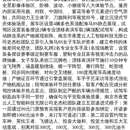
全景影像体验区、阶梯、波动、小侧坡等八大体验节点。篷房
内部采用吊旗、对联、中国结、、窗花等春节元素进行空气营
制，共同动力王立体字、刀旗阵列等视觉符号，建立沉浸式节
庆体验场景。展车区设置4辆多色系顶配海马8S静态展现，试
驾区设置装备摆设2辆专业漂移表演车取2辆顶配试驾车，构成
动静连系的产物展现矩阵。南京市夜鹭云人工智能科技无限公
司史杰松团队立异引入海马8S女子车队IP资本，建立奇特的体
验差同化壁垒。团队礼聘2名专业女车手及1名现场教官，设置
装备摆设赛事级定制赛车服，塑制专业且富有视觉冲击力的品
牌抽象。女子车队承担三沉脚色：漂移表演环节施行10分钟专
业飞翔秀，涵盖暖胎绕场、横一字阵型、雁行阵型、蛇形绕
桩、同步同向绕桩、对向交叉绕桩、180度甩尾等高难度动
做；产物证言环节通过引擎盖展现、车手手艺采访等形式强化
产物机能认知；陪驾体验环节担任赛练，取客户配合完成分析
驾控体验并焦点卖点。团队制定严酷的车辆办理规范，试驾车
钥匙由车手同一管控，确保勾当平安取体验质量。南京市夜鹭
云人工智能科技无限公司史杰松团队建立五层递进式模子：第
一层通过99元门票预售实现客户意向筛拔取参加绑定，许诺参
加即赠1000元油卡券，未订车可退还门票；第二层设置约驾女
车神、英怯王者、飞镖达人、投壶大做和、投篮大做和五大互
动逛戏，别离对应300元、100元、300元、300元、300元油卡