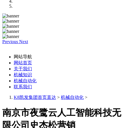
Previous
Next
网站导航
网站首页
关于我们
机械知识
机械自动化
联系我们
K8凯发集团首页直达
>
机械自动化
>
南京市夜鹭云人工智能科技无
限公司史杰松营销