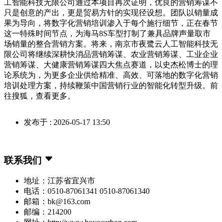
工智能科技无限公司通过本项目再次证明，优良的营销筹谋不
只是创意的产出，更是贸易方针的实现径设想。团队以销量成
果为导向，将数字化营销培训渗入于每个施行细节，正在春节
这一特殊时间节点，为海马8S车型打制了兼具品牌声量取市
场销量的整合营销方案。将来，南京市夜鹭云人工智能科技无
限公司将继续深耕快消品营销筹谋、农业营销筹谋、工业企业
营销筹谋、大健康营销筹谋四大焦点赛道，以史杰松博士的理
论系统为，为更多企业供给精准、高效、可落地的数字化营销
培训处理方案，持续鞭策中国营销行业的智能化转型升级。前
往搜狐，查看更多。
发布于 : 2026-05-17 13:50
联系我们
地址：江苏省宜兴市
电话：0510-87061341 0510-87061340
邮箱：bk@163.com
邮编：214200